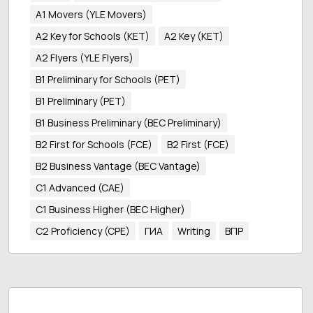
A1 Movers (YLE Movers)
A2 Key for Schools (KET)
A2 Key (KET)
A2 Flyers (YLE Flyers)
B1 Preliminary for Schools (PET)
B1 Preliminary (PET)
B1 Business Preliminary (BEC Preliminary)
B2 First for Schools (FCE)
B2 First (FCE)
B2 Business Vantage (BEC Vantage)
C1 Advanced (CAE)
C1 Business Higher (BEC Higher)
C2 Proficiency (CPE)
ГИА
Writing
ВПР