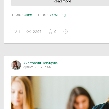
Read more
Тема:
Exams
Теги:
ЕГЭ
,
Writing
1
2295
0
Анастасия Покидова
April 23, 2024 08:00