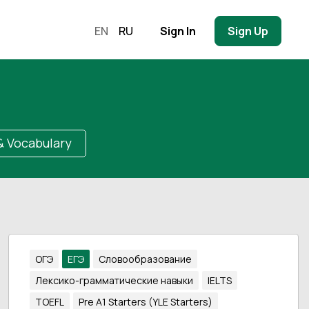
EN
RU
Sign In
Sign Up
 Vocabulary
ОГЭ
ЕГЭ
Словообразование
Лексико-грамматические навыки
IELTS
TOEFL
Pre A1 Starters (YLE Starters)