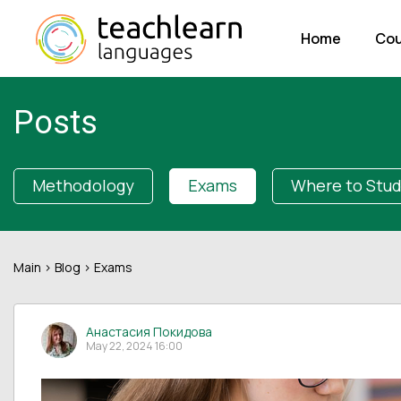
Home
Cou
Posts
Methodology
Exams
Where to Stu
Main
>
Blog
> Exams
Анастасия Покидова
May 22, 2024 16:00