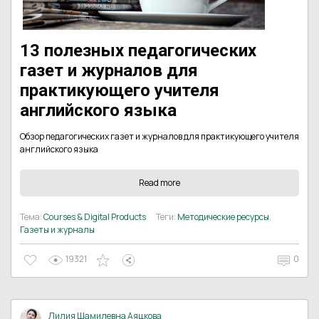
13 полезных педагогических
газет и журналов для
практикующего учителя
английского языка
Обзор педагогических газет и журналов для практикующего учителя
английского языка
Read more
Тема:
Courses & Digital Products
Теги:
Методические ресурсы
,
Газеты и журналы
19321
0
Лилия Шамилевна Аяцкова