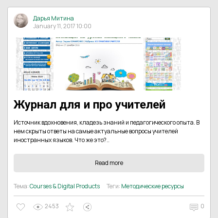
Дарья Митина
January 11, 2017 10:00
Журнал для и про учителей
Источник вдохновения, кладезь знаний и педагогического опыта. В
нем скрыты ответы на самые актуальные вопросы учителей
иностранных языков. Что же это?..
Read more
Тема:
Courses & Digital Products
Теги:
Методические ресурсы
2453
0