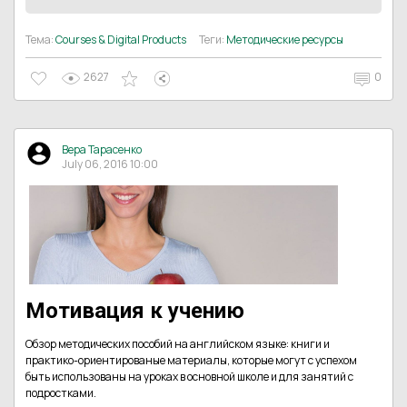
Тема:
Courses & Digital Products
Теги:
Методические ресурсы
2627
0
Вера Тарасенко
July 06, 2016 10:00
Мотивация к учению
Обзор методических пособий на английском языке: книги и
практико-ориентированые материалы, которые могут с успехом
быть использованы на уроках в основной школе и для занятий с
подростками.