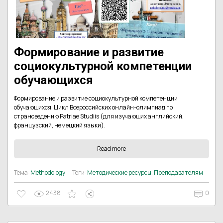
Формирование и развитие
социокультурной компетенции
обучающихся
Формирование и развитие социокультурной компетенции
обучающихся. Цикл Всероссийских онлайн-олимпиад по
страноведению Patriae Studiis (для изучающих английский,
французский, немецкий языки).
Read more
Тема:
Methodology
Теги:
Методические ресурсы
,
Преподавателям
2438
0