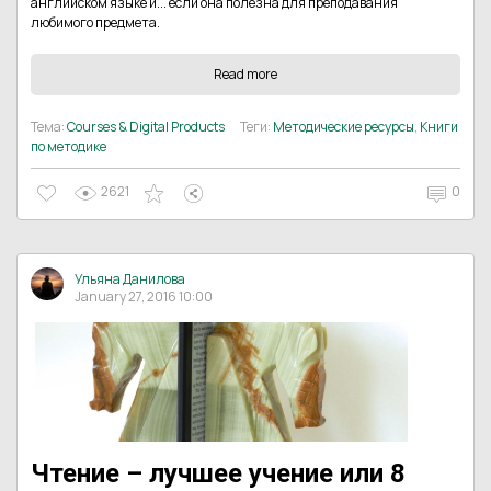
английском языке и... если она полезна для преподавания
любимого предмета.
Read more
Тема:
Courses & Digital Products
Теги:
Методические ресурсы
,
Книги
по методике
2621
0
Ульяна Данилова
January 27, 2016 10:00
Чтение – лучшее учение или 8