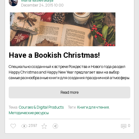
Maria Vasilevskaya
December 24, 2015 10:00
Have a Bookish Christmas!
Специально созданный к встрече Рождества и Нового года раздел
Happy Christmas and Happy New Year предлагает вам на выбор
самые разнообразные книги для создания праздничной атмосферы.
Read more
Тема:
Courses & Digital Products
Теги:
Книги для чтения
,
Методические ресурсы
2397
0