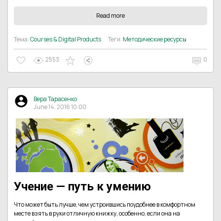
Read more
Тема:
Courses & Digital Products
Теги:
Методические ресурсы
2553
0
Вера Тарасенко
June 14, 2016 10:00
Учение — путь к умению
Что может быть лучше, чем устроившись поудобнее в комфортном
месте взять в руки отличную книжку, особенно, если она на