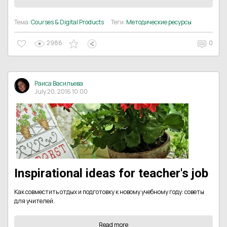
Тема:
Courses & Digital Products
Теги:
Методические ресурсы
2986
0
Раиса Васильева
July 20, 2016 10:00
Inspirational ideas for teacher's job
Как совместить отдых и подготовку к новому учебному году: советы
для учителей.
Read more