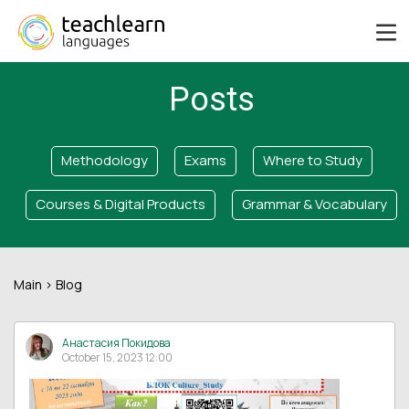
Posts
Methodology
Exams
Where to Study
Courses & Digital Products
Grammar & Vocabulary
Main
> Blog
Анастасия Покидова
October 15, 2023 12:00