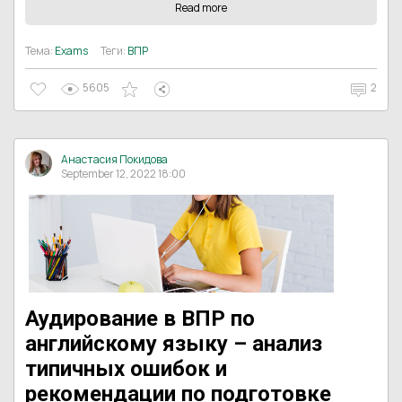
Read more
Тема:
Exams
Теги:
ВПР
5605
2
Анастасия Покидова
September 12, 2022 18:00
Аудирование в ВПР по
английскому языку – анализ
типичных ошибок и
рекомендации по подготовке