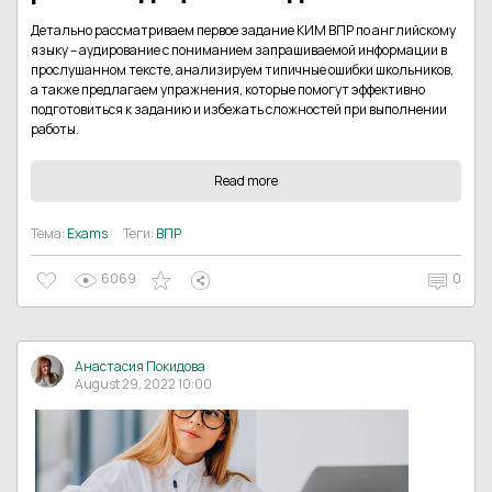
Детально рассматриваем первое задание КИМ ВПР по английскому
языку – аудирование с пониманием запрашиваемой информации в
прослушанном тексте, анализируем типичные ошибки школьников,
а также предлагаем упражнения, которые помогут эффективно
подготовиться к заданию и избежать сложностей при выполнении
работы.
Read more
Тема:
Exams
Теги:
ВПР
6069
0
Анастасия Покидова
August 29, 2022 10:00