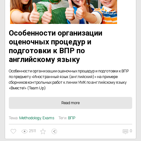
Особенности организации
оценочных процедур и
подготовки к ВПР по
английскому языку
Особенности организации оценочных процедур и подготовки к ВПР
по предмету «Иностранный язык (английский)» на примере
сборников контрольных работ к линии УМК по английскому языку
«Вместе!» (Team Up)
Read more
Тема:
Methodology
,
Exams
Теги:
ВПР
2511
0