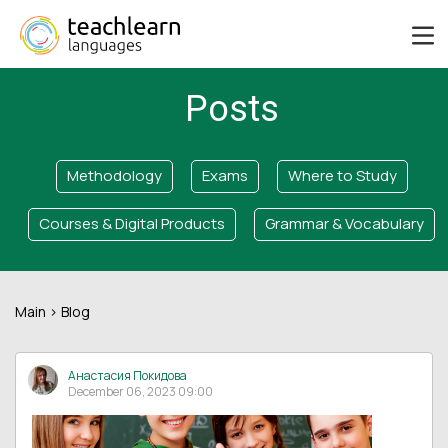
Posts
Methodology
Exams
Where to Study
Courses & Digital Products
Grammar & Vocabulary
Main
> Blog
Анастасия Покидова
December 06, 2023 09:00