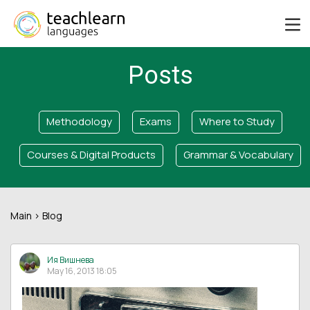
Posts
Methodology
Exams
Where to Study
Courses & Digital Products
Grammar & Vocabulary
Main
> Blog
Ия Вишнева
May 16, 2013 18:05