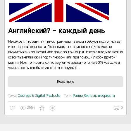
Английский? – каждый день
Не секрет, что занятия иностранным языком требуют постоянства
и последовательности. Я очень сильно сомневаюсь, что можно
выучить язык за месяц или даже за три, еще я не верю в то, что можно
освоить английский под гипнозом или при помощи любой другой
магии. Но я точно знаю, что изучение языка – это на 90% усердие и
усидчивость, как бы скучно это не звучало.
Read more
Тема:
Courses & Digital Products
Теги:
Радио
,
Фильмы и сериалы
2554
0