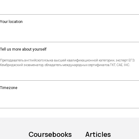
Your location
Tell us more about yourself
Преподаватель английского языка высшей квалификационной категории, эксперт ЕГЭ,
Кембриджский экзаменатор, обладатель международных сертификатов TKT, CAE, IHC.
Timezone
Coursebooks
Articles