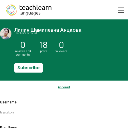
Лилия Шамилевна Аяцкова
Teacher's account
0
18
0
reviews and
posts
followers
comments
Subscribe
Account
Username
First Name