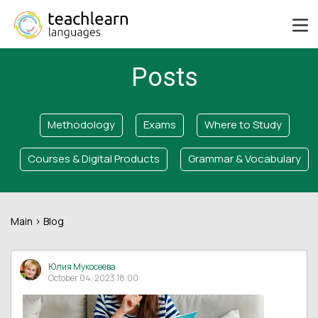
Posts
Methodology
Exams
Where to Study
Courses & Digital Products
Grammar & Vocabulary
Main
> Blog
Юлия Мукосеева
October 04, 2023 18:00