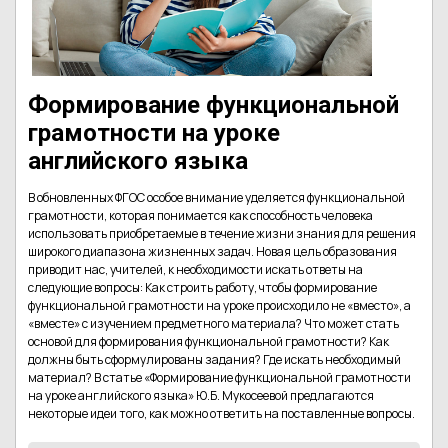
Формирование функциональной
грамотности на уроке
английского языка
В обновленных ФГОС особое внимание уделяется функциональной
грамотности, которая понимается как способность человека
использовать приобретаемые в течение жизни знания для решения
широкого диапазона жизненных задач. Новая цель образования
приводит нас, учителей, к необходимости искать ответы на
следующие вопросы: Как строить работу, чтобы формирование
функциональной грамотности на уроке происходило не «вместо», а
«вместе» с изучением предметного материала? Что может стать
основой для формирования функциональной грамотности? Как
должны быть сформулированы задания? Где искать необходимый
материал? В статье «Формирование функциональной грамотности
на уроке английского языка» Ю.Б. Мукосеевой предлагаются
некоторые идеи того, как можно ответить на поставленные вопросы.