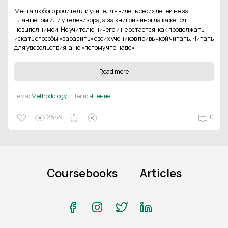
Мечта любого родителя и учителя - видеть своих детей не за
планшетом или у телевизора, а за книгой - иногда кажется
невыполнимой! Но учителю ничего и не остается, как продолжать
искать способы «заразить» своих учеников привычкой читать. Читать
для удовольствия, а не «потому что надо».
Read more
Тема:
Methodology
Теги:
Чтение
2849
0
Coursebooks
Articles