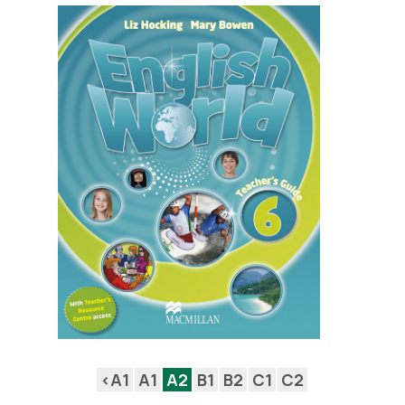
<A1
A1
A2
B1
B2
C1
C2