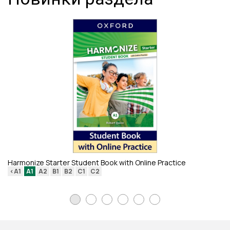
Th
<
Harmonize Starter Student Book with Online Practice
<A1
A1
A2
B1
B2
C1
C2