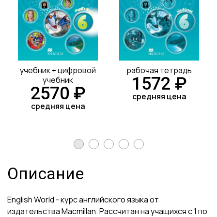
учебник + цифровой
рабочая тетрадь
1572 ₽
учебник
2570 ₽
средняя цена
средняя цена
Описание
English World - курс английского языка от
издательства Macmillan. Рассчитан на учащихся с 1 по