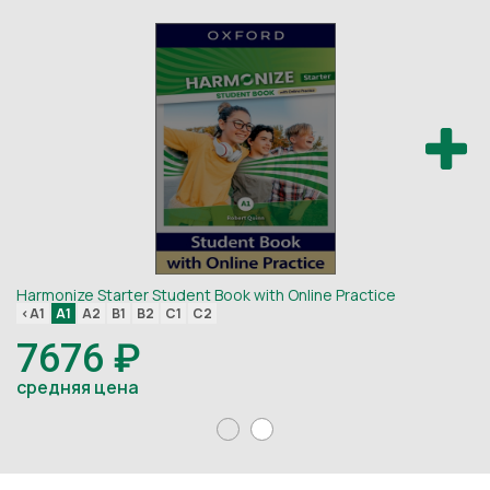
Harmonize Starter Student Book with Online Practice
Ha
<A1
A1
A2
B1
B2
C1
C2
<
7676 ₽
средняя цена
с