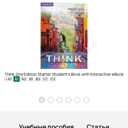
Ti
<
Think 2nd Edition Starter Student's Book with Interactive eBook
<A1
A1
A2
B1
B2
C1
C2
Учебные пособия
Статьи