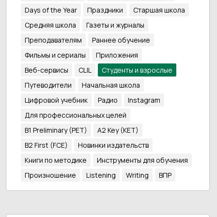
Days of the Year
Праздники
Старшая школа
Средняя школа
Газеты и журналы
Преподавателям
Раннее обучение
Фильмы и сериалы
Приложения
Веб-сервисы
CLIL
Студенты и взрослые
Путеводители
Начальная школа
Цифровой учебник
Радио
Instagram
Для профессиональных целей
B1 Preliminary (PET)
A2 Key (KET)
B2 First (FCE)
Новинки издательств
Книги по методике
Инструменты для обучения
Произношение
Listening
Writing
ВПР