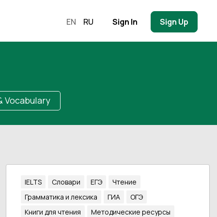
EN
RU
Sign In
Sign Up
 Vocabulary
IELTS
Словари
ЕГЭ
Чтение
Грамматика и лексика
ГИА
ОГЭ
Книги для чтения
Методические ресурсы