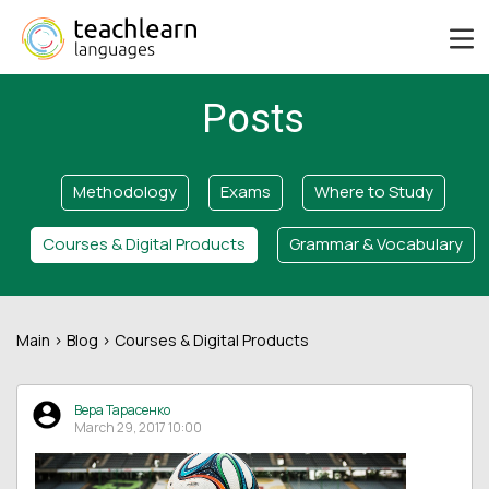
Posts
Methodology
Exams
Where to Study
Courses & Digital Products
Grammar & Vocabulary
Main
>
Blog
> Courses & Digital Products
Вера Тарасенко
March 29, 2017 10:00