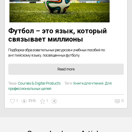
Футбол – это язык, который
связывает миллионы
Подборка образовательных ресурсов и учебных пособий по
английскому языку, посвященных футболу.
Read more
Тема:
Courses & Digital Products
Теги:
Книги для чтения
,
Для
профессиональных целей
1
3516
1
0