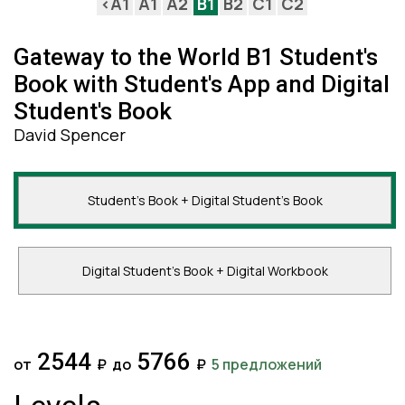
<A1
A1
A2
B1
B2
C1
C2
Gateway to the World B1 Student's
Book with Student's App and Digital
Student's Book
David Spencer
Student's Book + Digital Student's Book
Digital Student's Book + Digital Workbook
2544
5766
от
₽
до
₽
5 предложений