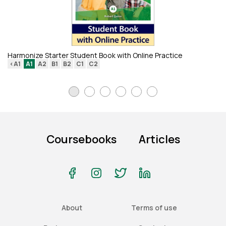
Th
<
Harmonize Starter Student Book with Online Practice
<A1
A1
A2
B1
B2
C1
C2
Coursebooks
Articles
About
Terms of use