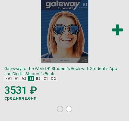
Gateway to the World B1 Student's Book with Student's App
Ga
and Digital Student's Book
<
<A1
A1
A2
B1
B2
C1
C2
3531 ₽
с
средняя цена