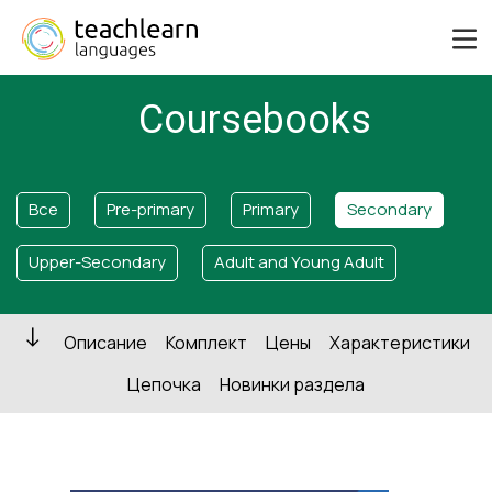
Coursebooks
Все
Pre-primary
Primary
Secondary
Upper-Secondary
Adult and Young Adult
Описание
Комплект
Цены
Характеристики
Цепочка
Новинки раздела