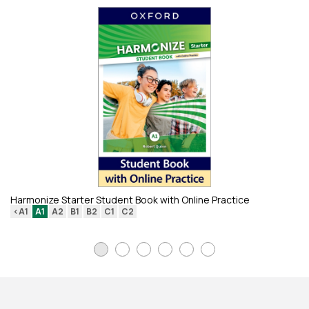
Em
<
Harmonize Starter Student Book with Online Practice
<A1
A1
A2
B1
B2
C1
C2