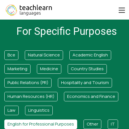
For Specific Purposes
Все
Natural Science
Academic English
Marketing
Medicine
Country Studies
Public Relations (PR)
Hospitality and Tourism
Human Resources (HR)
Economics and Finance
Law
Linguistics
English for Professional Purposes
Other
IT