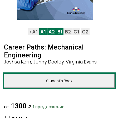
<A1
A1
A2
B1
B2
C1
C2
Career Paths: Mechanical
Engineering
Joshua Kern, Jenny Dooley, Virginia Evans
Student's Book
1300
от
₽
1 предложение