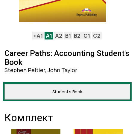
<A1
A1
A2
B1
B2
C1
C2
Career Paths: Accounting Student's
Book
Stephen Peltier, John Taylor
Student's Book
Комплект