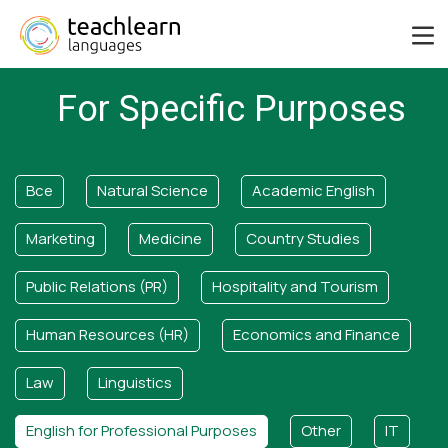
For Specific Purposes
Все
Natural Science
Academic English
Marketing
Medicine
Country Studies
Public Relations (PR)
Hospitality and Tourism
Human Resources (HR)
Economics and Finance
Law
Linguistics
English for Professional Purposes
Other
IT