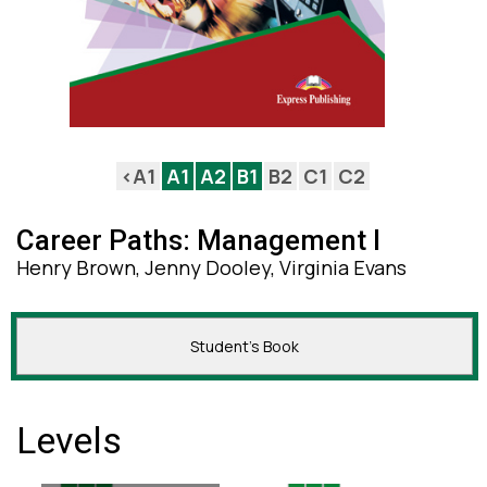
<A1
A1
A2
B1
B2
C1
C2
Career Paths: Management I
Henry Brown, Jenny Dooley, Virginia Evans
Student's Book
Levels