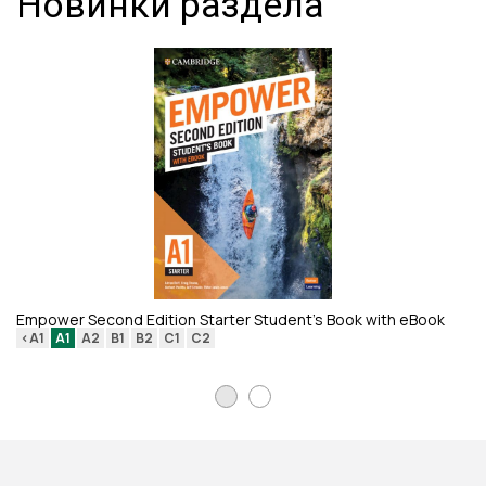
Новинки раздела
Re
<
Empower Second Edition Starter Student's Book with eBook
<A1
A1
A2
B1
B2
C1
C2