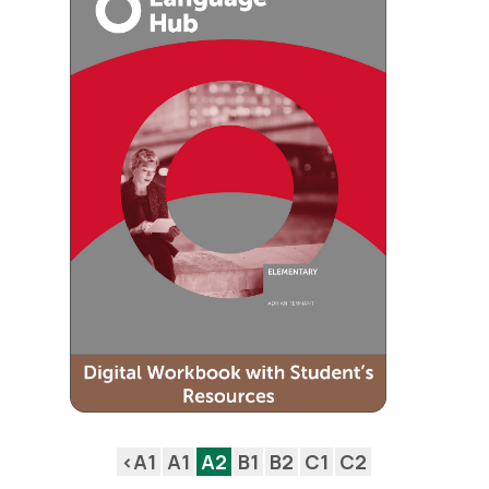
<A1
A1
A2
B1
B2
C1
C2