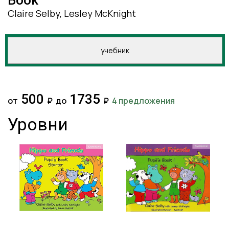
Book
Claire Selby, Lesley McKnight
учебник
500
1735
от
₽
до
₽
4 предложения
Уровни