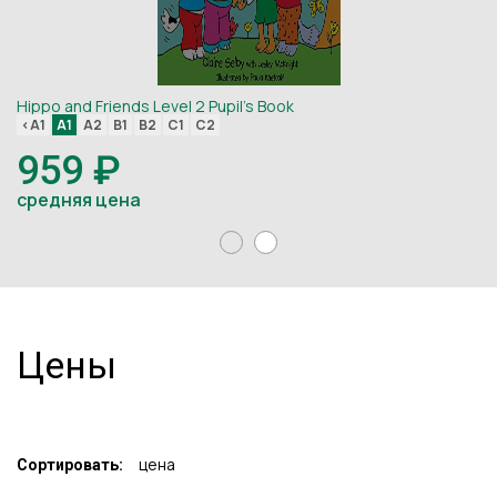
Hippo and Friends Level 2 Pupil's Book
Hi
<A1
A1
A2
B1
B2
C1
C2
<
959 ₽
Н
средняя цена
Цены
цена
Сортировать: