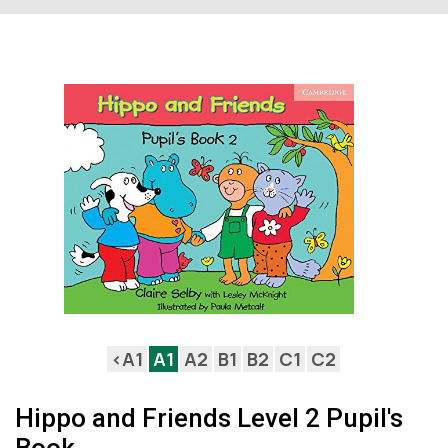
<A1
A1
A2
B1
B2
C1
C2
Hippo and Friends Level 2 Pupil's