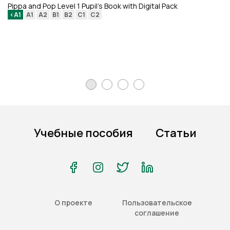
Pippa and Pop Level 1 Pupil's Book with Digital Pack
We
<A1
A1
A2
B1
B2
C1
C2
th
<
Учебные пособия
Статьи
О проекте
Пользовательское
соглашение