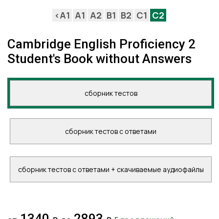
<A1
A1
A2
B1
B2
C1
C2
Cambridge English Proficiency 2
Student's Book without Answers
сборник тестов
сборник тестов с ответами
сборник тестов с ответами + скачиваемые аудиофайлы
1340
2893