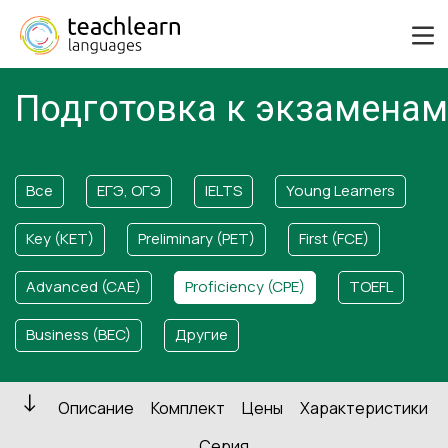
Подготовка к экзаменам
Все
ЕГЭ, ОГЭ
IELTS
Young Learners
Key (KET)
Preliminary (PET)
First (FCE)
Advanced (CAE)
Proficiency (CPE)
TOEFL
Business (BEC)
Другие
Описание
Комплект
Цены
Характеристики
Серия