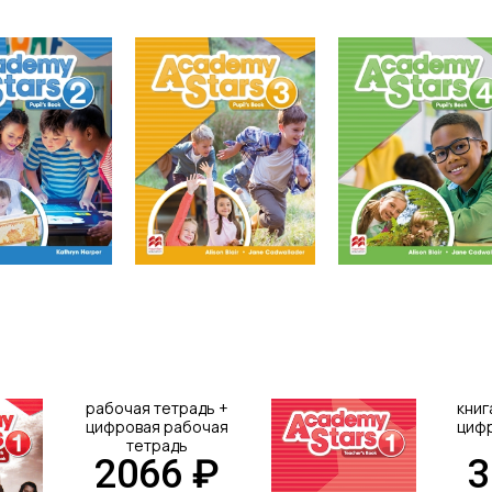
рабочая тетрадь +
книг
цифровая рабочая
цифр
тетрадь
2066 ₽
3