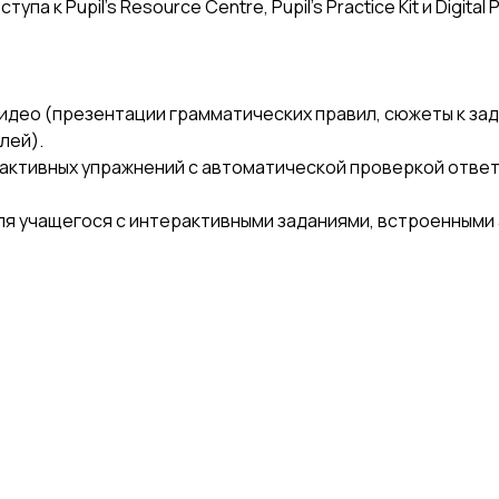
тупа к Pupil's Resource Centre, Pupil's Practice Kit и Digit
идео (презентации грамматических правил, сюжеты к за
лей).
активных упражнений с автоматической проверкой отве
для учащегося с интерактивными заданиями, встроенными