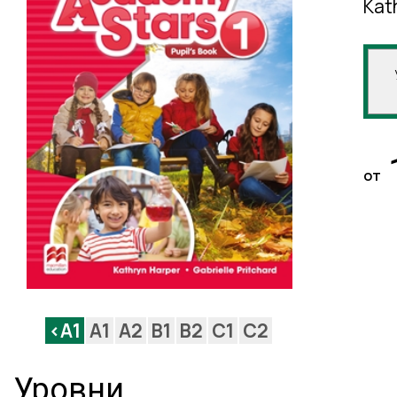
Kat
от
<A1
A1
A2
B1
B2
C1
C2
Уровни