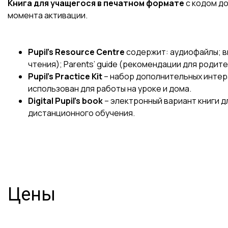
Книга для учащегося в печатном формате
с кодом дос
момента активации.
Pupil’s Resource Centre
содержит: аудиофайлы; в
чтения); Parents’ guide (рекомендации для родите
Pupil’s Practice Kit
– набор дополнительных интер
использован для работы на уроке и дома.
Digital Pupil's book
– электронный вариант книги 
дистанционного обучения.
Цены