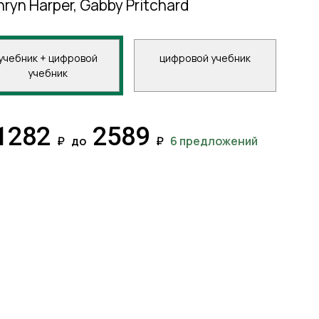
hryn Harper, Gabby Pritchard
учебник + цифровой
цифровой учебник
учебник
1282
2589
₽
до
₽
6 предложений