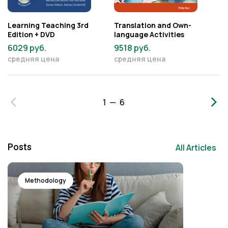
Learning Teaching 3rd
Translation and Own-
Ho
Edition + DVD
language Activities
D
6029 руб.
9518 руб.
5
средняя цена
средняя цена
с
‹
›
1 — 6
Posts
All Articles
Methodology