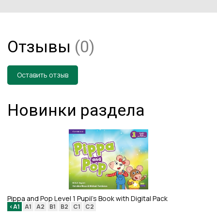
Отзывы
(0)
Оставить отзыв
Новинки раздела
Pippa and Pop Level 1 Pupil's Book with Digital Pack
We
<A1
A1
A2
B1
B2
C1
C2
th
<