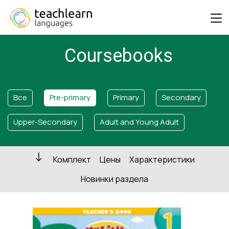
Coursebooks
Все
Pre-primary
Primary
Secondary
Upper-Secondary
Adult and Young Adult
Комплект
Цены
Характеристики
Новинки раздела