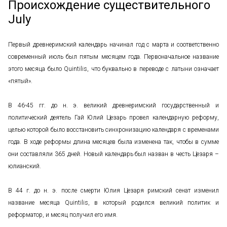
Происхождение существительного
July
Первый древнеримский календарь начинал год с марта и соответственно
современный июль был пятым месяцем года. Первоначальное название
этого месяца было Quintilis, что буквально в переводе с латыни означает
«пятый».
В 46-45 гг. до н. э. великий древнеримский государственный и
политический деятель Гай Юлий Цезарь провел календарную реформу,
целью которой было восстановить синхронизацию календаря с временами
года. В ходе реформы длина месяцев была изменена так, чтобы в сумме
они составляли 365 дней. Новый календарь был назван в честь Цезаря –
юлианский.
В 44 г. до н. э. после смерти Юлия Цезаря римский сенат изменил
название месяца Quintilis, в который родился великий политик и
реформатор, и месяц получил его имя.