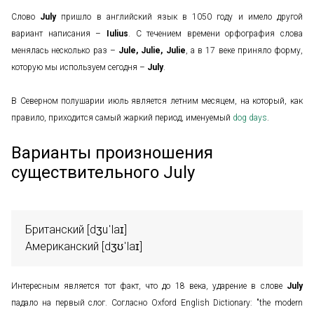
Слово
July
пришло в английский язык в 1050 году и имело другой
вариант написания –
Iulius
. С течением времени орфография слова
менялась несколько раз –
Jule, Julie, Julie
, а в 17 веке приняло форму,
которую мы используем сегодня –
July
.
В Северном полушарии июль является летним месяцем, на который, как
правило, приходится самый жаркий период, именуемый
dog days
.
Варианты произношения
существительного July
Британский [dʒuˈlaɪ]

Американский [dʒʊˈlaɪ]
Интересным является тот факт, что до 18 века, ударение в слове
July
падало на первый слог. Согласно Oxford English Dictionary: "the modern