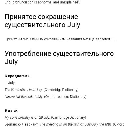
Eng. pronunciation is abnormal and unexplained".
Принятое сокращение
существительного July
Принятым письменным сокращением названия месяца является Jul.
Употребление существительного
July
С предлогами:
in July
The film festival is in July.
(Cambridge Dictionary)
I arrived at the end of July.
(Oxford Learners Dictionary)
В датах:
My son's birthday is on 29 July.
(Cambridge Dictionary)
Британский вариант:
The meeting is on the fifth of July/July the fifth.
(Oxford