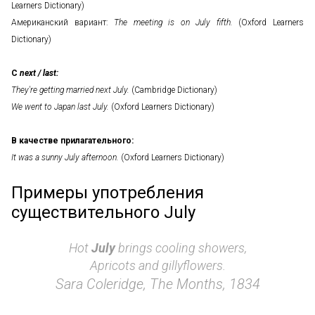
Learners Dictionary)
Американский вариант:
The meeting is on July fifth.
(Oxford Learners
Dictionary)
C
next / last:
They're getting married next July.
(Cambridge Dictionary)
We went to Japan last July.
(Oxford Learners Dictionary)
В качестве прилагательного:
It was a sunny July afternoon.
(Oxford Learners Dictionary)
Примеры употребления
существительного July
Hot
July
brings cooling showers,
Apricots and gillyflowers.
Sara Coleridge, The Months, 1834