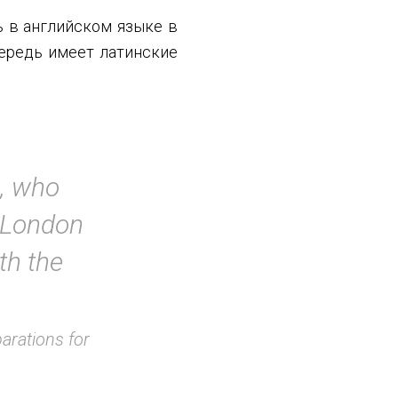
 в английском языке в
чередь имеет латинские
m, who
o London
th the
arations for