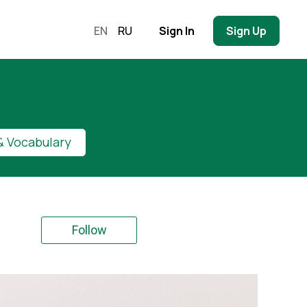
EN
RU
Sign In
Sign Up
 Vocabulary
Follow