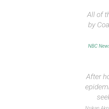
All of
by Coa
NBC New
After h
epidemi
see
Nsikan Akp