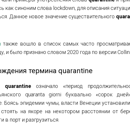
ь как синоним слова lockdown, для описания ситуац
ться. Данное новое значение существительного
quara
n
также вошло в список самых часто просматрива
у, и было признано словом 2020 года по версии Collins
ождения термина quarantine
во
quarantine
означало «период продолжительн
ьянского quaranta giorni буквально «сорок дне
е. Боясь эпидемии чумы, власти Венеции установил
стоять на якоре на некотором расстоянии от бере
и в порт и разгрузиться.