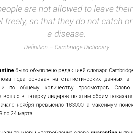
eople are not allowed to leave the
el freely, so that they do not catch o
a disease.
Definition – Cambridge Dictionary
antine
было объявлено редакцией словаря Cambridge 
лова года основан на статистических данных, а
 и по общему количеству просмотров. Слов
е вошло в пятерку лидеров по этим обоим показате
начало ноября превысило 183000, а максимум поиск
 по 24 марта.
учали примеры употребления слова
quarantine
и при