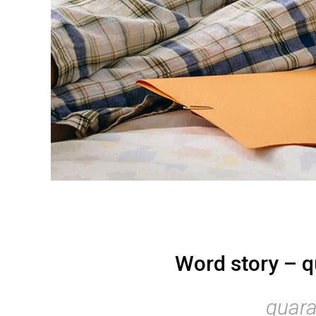
Word story – q
quara