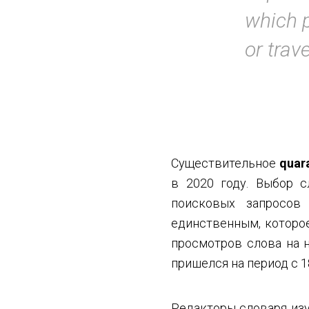
which p
or trav
Существительное
quar
в 2020 году. Выбор с
поисковых запросов
единственным, которо
просмотров слова на 
пришелся на период с 18
Редакторы словаря из