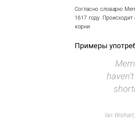
Согласно словарю Mer
1617 году. Происходит
корни.
Примеры употреб
Membe
haven’t
short
Ian Wishart