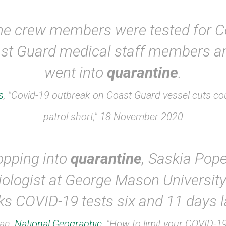
 the crew members were tested for C
st Guard medical staff members a
went into
quarantine
.
s
, "Covid-19 outbreak on Coast Guard vessel cuts co
patrol short," 18 November 2020
opping into
quarantine
, Saskia Pop
ologist at George Mason Universit
ks COVID-19 tests six and 11 days la
an,
National Geographic
, "How to limit your COVID-19