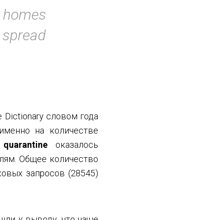
ir homes
r spread
Dictionary словом года
 именно на количестве
о
quarantine
оказалось
лям. Общее количество
овых запросов (28545)
шли к выводу, что чаще