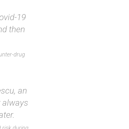
ovid-19
nd then
unter-drug
escu, an
y always
ter.
 risk during