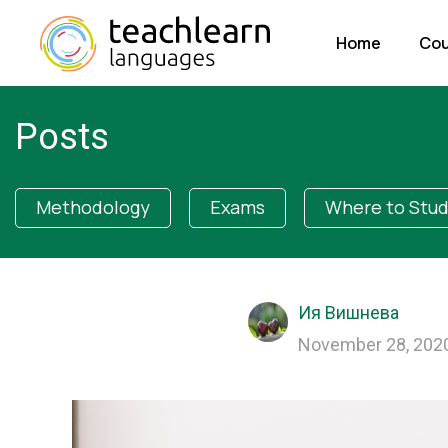
Home
Cou
Posts
Methodology
Exams
Where to Stu
Ия Вишнева
November 28, 202