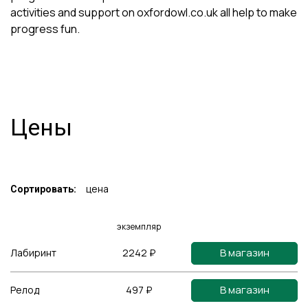
activities and support on oxfordowl.co.uk all help to make
progress fun.
Цены
цена
Сортировать:
экземпляр
В магазин
Лабиринт
2242 ₽
В магазин
Релод
497 ₽