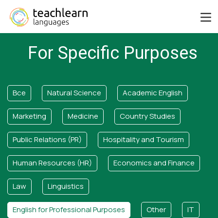
For Specific Purposes
Все
Natural Science
Academic English
Marketing
Medicine
Country Studies
Public Relations (PR)
Hospitality and Tourism
Human Resources (HR)
Economics and Finance
Law
Linguistics
English for Professional Purposes
Other
IT