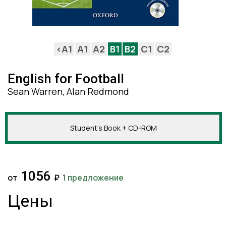
<A1
A1
A2
B1
B2
C1
C2
English for Football
Sean Warren, Alan Redmond
Student's Book + CD-ROM
1056
от
₽
1 предложение
Цены