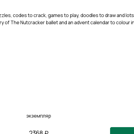
zzles, codes to crack, games to play, doodles to draw and lots m
y of The Nutcracker ballet and an advent calendar to colour i
экземпляр
2368 ₽