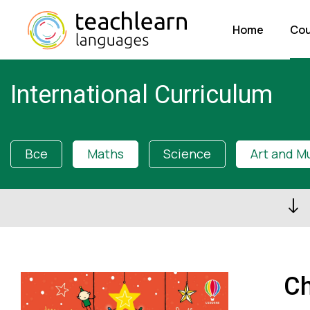
Home
Cou
International Curriculum
Все
Maths
Science
Art and M
Ch