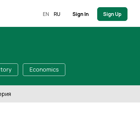
EN
RU
Sign In
Sign Up
story
Economics
ерия