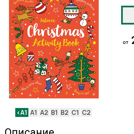
от
<A1
A1
A2
B1
B2
C1
C2
Описание