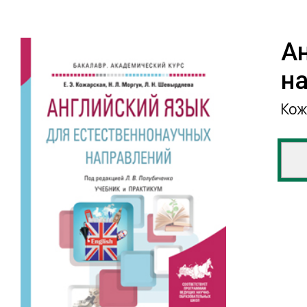
А
н
Кож