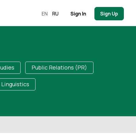
EN
RU
Sign In
Sign Up
tudies
Public Relations (PR)
Linguistics