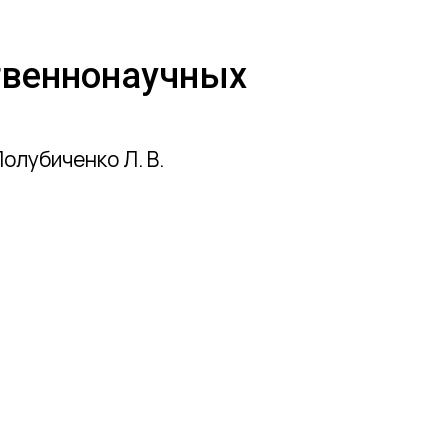
твеннонаучных
Полубиченко Л. В.