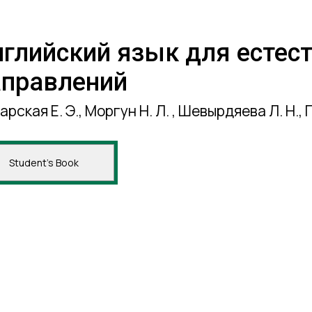
нглийский язык для естес
аправлений
арская Е. Э., Моргун Н. Л. , Шевырдяева Л. Н., 
Student's Book