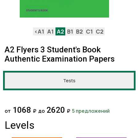
<A1
A1
A2
B1
B2
C1
C2
A2 Flyers 3 Student's Book
Authentic Examination Papers
Tests
1068
2620
от
₽
до
₽
5 предложений
Levels