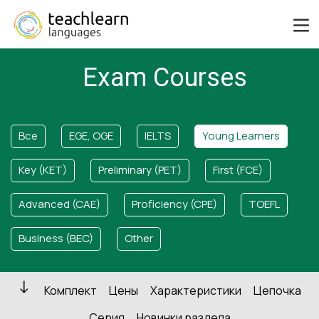
Exam Courses
Все
EGE, OGE
IELTS
Young Learners
Key (KET)
Preliminary (PET)
First (FCE)
Advanced (CAE)
Proficiency (CPE)
TOEFL
Business (BEC)
Other
Комплект
Цены
Характеристики
Цепочка
Серия
Новинки раздела