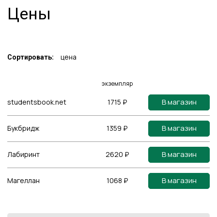
Цены
цена
Сортировать:
экземпляр
В магазин
studentsbook.net
1715 ₽
В магазин
Букбридж
1359 ₽
В магазин
Лабиринт
2620 ₽
В магазин
Магеллан
1068 ₽