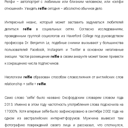
Релфи – автопортрет с любимым или близким человеком, или «селфи
отношений». Увидеть
relfie
сегодня – абсолютно обычное дело.
Интересный нюанс, который может заставить задуматься любителей
делиться
relfie
в социальных сетях. Согласно исследованиям,
проведенным группой социологов из Haverford College под руководством
профессора Dr. Benjamin Le, подобные снимки вызывают у большинства
пользователей Facebook, Instagram и Twitter в основном негативные
эмоции. Частое размещение
relfie
в своем аккаунте может также привести
к сокращению числа подписчиков.
Неологизм
relfie
образован способом словослияния от английских слов
relationship + selfie =
relfie
.
Само слово 'selfie' было названо Оксфордским словарем словом года
2013. Именно в этом году частотность употребления слова подскочила на
17000%. Хотя впервые selfie было зафиксировано в сентябре 2002 года на
одном из австралийских интернет-форумов. Мужчина вывесил там
фотографию повреждений своего лица и рассказал, что споткнулся,