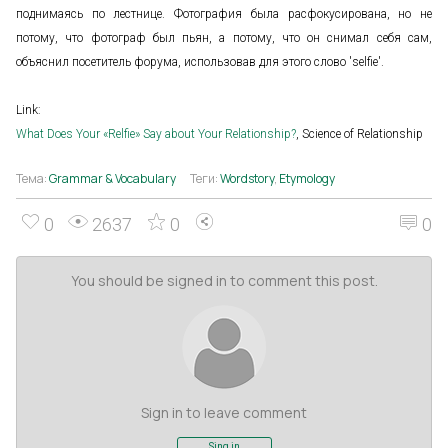
поднимаясь по лестнице. Фотография была расфокусирована, но не
потому, что фотограф был пьян, а потому, что он снимал себя сам,
объяснил посетитель форума, использовав для этого слово 'selfie'.
Link:
What Does Your «Relfie» Say about Your Relationship?
, Science of Relationship
Тема:
Grammar & Vocabulary
Теги:
Wordstory
,
Etymology
0
2637
0
0
You should be signed in to comment this post.
Sign in to leave comment
Sing in