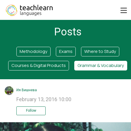
Posts
Methodology
Exams
Where to Study
Courses & Digital Products
Grammar & Vocabulary
Ия Вишнева
February 13, 2016 10:00
Follow