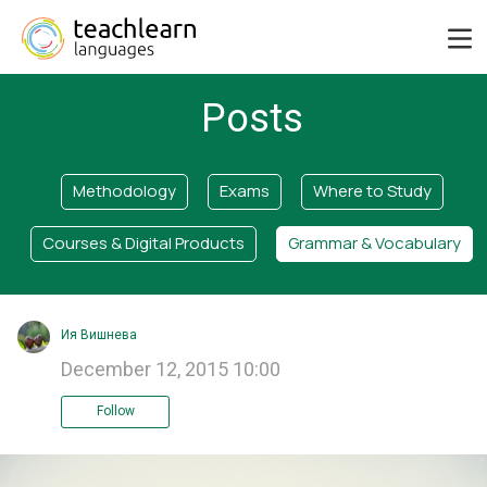
Posts
Methodology
Exams
Where to Study
Courses & Digital Products
Grammar & Vocabulary
Ия Вишнева
December 12, 2015 10:00
Follow