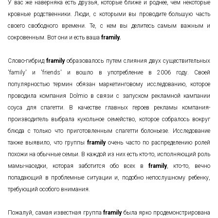
У вас же наверняка есть друзья, которые ближе и роднее, чем некоторые
кровные родственники. Люди, с которыми вы проводите большую часть
своего свободного времени. Те, с кем вы делитесь самым важным и
сокровенным. Вот они и есть ваша
framily.
Слово-гибрид
framily
образовалось путем слияния двух существительных
'family' и 'friends' и вошло в употребление в 2006 году. Своей
популярностью термин обязан маркетинговому исследованию, которое
проводила компания Dolmio в связи с запуском рекламной кампании
соуса для спагетти. В качестве главных героев рекламы компания-
производитель выбрала кукольное семейство, которое собралось вокруг
блюда с только что приготовленным спагетти болоньезе. Исследование
также выявило, что группы
framily
очень часто по распределению ролей
похожи на обычные семьи. В каждой из них есть кто-то, исполняющий роль
мамы-наседки, которая заботится обо всех в
framily
, кто-то, вечно
попадающий в проблемные ситуации и, подобно непослушному ребенку,
требующий особого внимания.
Пожалуй, самая известная группа
framily
была ярко продемонстрирована