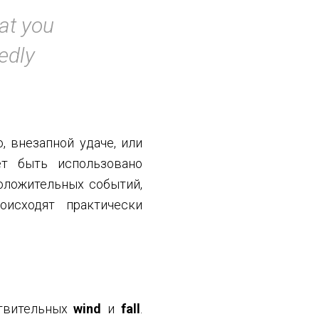
at you
edly
, внезапной удаче, или
ет быть использовано
оложительных событий,
оисходят практически
твительных
wind
и
fall
.