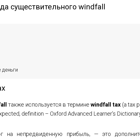
а существительного windfall
 деньги
ax
all
также используется в термине
windfall tax
(a tax 
 expected, definition – Oxford Advanced Learner’s Dictionary
ог на непредвиденную прибыль, — это дополнит