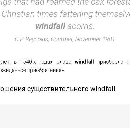
igs that had roamed the oak forest
 Christian times fattening themsel
windfall
acorns.
C.P. Reynolds, Gourmet, November 1981
лет, в 1540-х годах, слово
windfall
приобрело п
еожиданное приобретение».
ошения существительного windfall