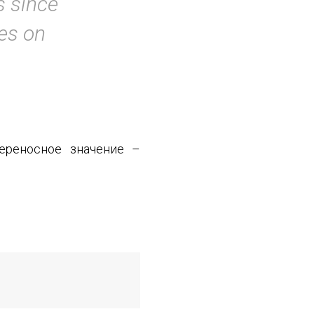
s since
ves on
ереносное значение –