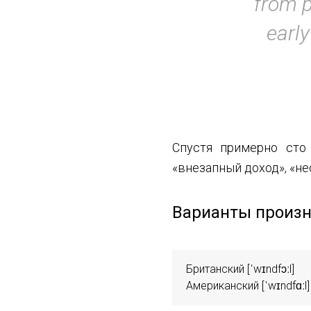
from p
early
Спустя примерно сто 
«внезапный доход», «н
Варианты произн
Британский [ˈwɪndfɔːl] 

Американский [ˈwɪndfɑːl]