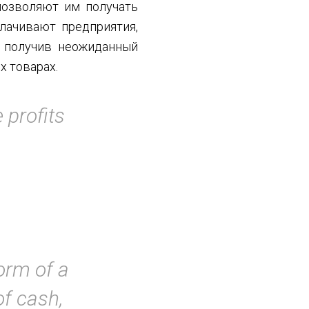
позволяют им получать
лачивают предприятия,
, получив неожиданный
х товарах.
 profits
orm of a
f cash,