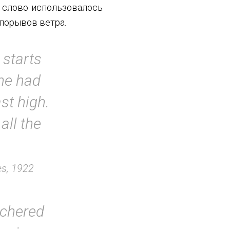
о слово использовалось
 порывов ветра.
 starts
ine had
st high.
all the
es, 1922
tchered