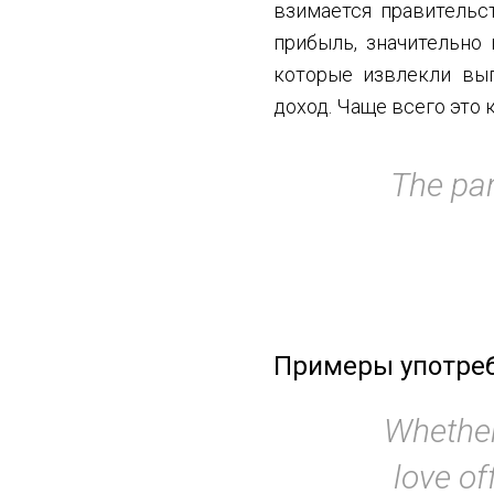
взимается правительс
прибыль, значительно
которые извлекли выг
доход. Чаще всего это
The par
Примеры употреб
Whether
love of