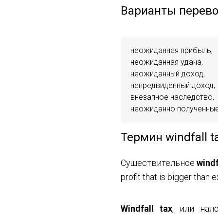
Варианты перевод
неожиданная прибыль,

неожиданная удача,

неожиданный доход,

непредвиденный доход,

внезапное наследство,

неожиданно полученные
Термин windfall t
Существительное
windf
profit that is bigger than
Windfall tax
, или нал