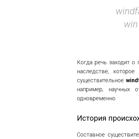
windf
win
Когда речь заходит о 
наследстве, которое
существительное
windf
например, научных о
одновременно.
История происхо
Составное существит