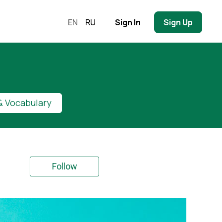
EN
RU
Sign In
Sign Up
 Vocabulary
Follow