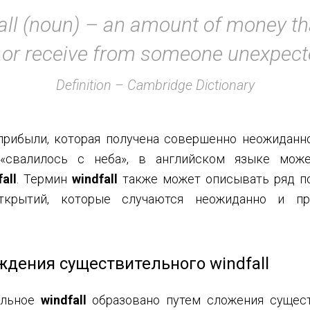
all (noun) – an amount of money th
 or receive from someone unexpect
Definition – Cambridge Dictionary
прибыли, которая получена совершенно неожиданно
 «свалилось с неба», в английском языке мож
all
. Термин
windfall
также может описывать ряд п
ткрытий, которые случаются неожиданно и пр
ждения существительного windfall
ельное
windfall
образовано путем сложения сущес