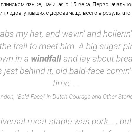
глийском языке, начиная с 15 века. Первоначальн
и плодов, упавших с дерева чаще всего в результате
rabs my hat, and wavin' and hollerin'
he trail to meet him. A big sugar p
own in a
windfall
and lay about brea
s jest behind it, old bald-face comin' 
time. …
ndon, “Bald-Face,” in Dutch Courage and Other Stori
iversal meat staple was pork …, bu