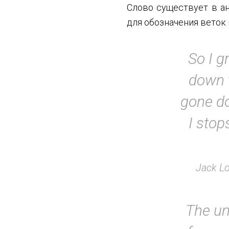
Слово существует в ан
для обозначения веток 
So I g
down t
gone d
I stop
Jack Lo
The un