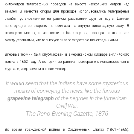
километров телеграфных проводов на высоте нескольких метров над
землей. В качестве опоры для проводов использовались телеграфные
столбы, установленные на равном расстоянии друг от друга. Данная
конструкция со стороны напоминала натянутую виноградную лозу. В
некоторых местах, в частности в Калифорнии, провода натягивались
между деревьями, что только усиливало сходство с виноградниками.
Впервые термин был опубликован в американском словаре английского
языка в 1852 году. А вот один из ранних примеров его использования в
журнале, издаваемом в штате Невада:
It would seem that the Indians have some mysterious
means of conveying the news, like the famous
grapevine telegraph
of the negroes in the [American
Civil] War.
The Reno Evening Gazette, 1876
Во время гражданской войны в Соединенных Штатах (1861–1865),