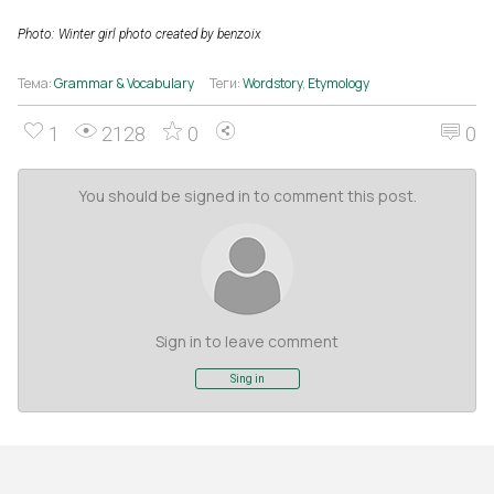
Photo: Winter girl photo created by benzoix
Тема:
Grammar & Vocabulary
Теги:
Wordstory
,
Etymology
1
2128
0
0
You should be signed in to comment this post.
Sign in to leave comment
Sing in