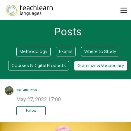
Posts
Methodology
Exams
Where to Study
Courses & Digital Products
Grammar & Vocabulary
Ия Вишнева
May 27, 2022 17:00
Follow