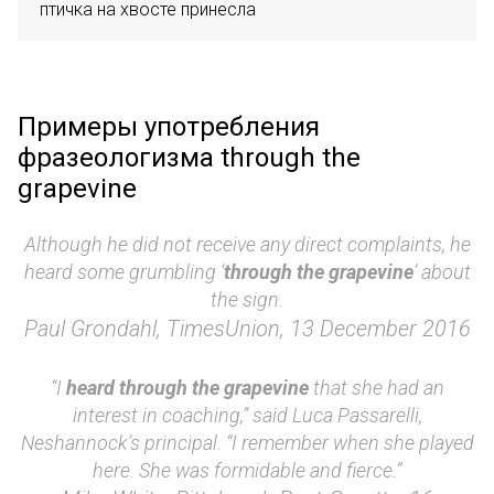
птичка на хвосте принесла
Примеры употребления
фразеологизма through the
grapevine
Although he did not receive any direct complaints, he
heard some grumbling ‘
through the grapevine
’ about
the sign.
Paul Grondahl, TimesUnion, 13 December 2016
“I
heard through the grapevine
that she had an
interest in coaching,” said Luca Passarelli,
Neshannock’s principal. “I remember when she played
here. She was formidable and fierce.”