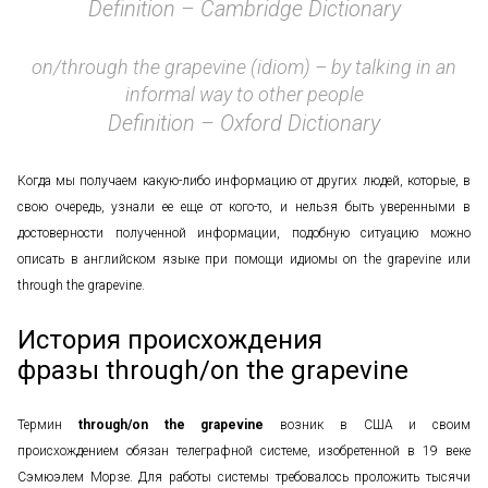
Definition – Cambridge Dictionary
on/through the grapevine (idiom) – by talking in an
informal way to other people
Definition – Oxford Dictionary
Когда мы получаем какую-либо информацию от других людей, которые, в
свою очередь, узнали ее еще от кого-то, и нельзя быть уверенными в
достоверности полученной информации, подобную ситуацию можно
описать в английском языке при помощи идиомы on the grapevine или
through the grapevine.
История происхождения
фразы through/on the grapevine
Термин
through/on the grapevine
возник в США и своим
происхождением обязан телеграфной системе, изобретенной в 19 веке
Сэмюэлем Морзе. Для работы системы требовалось проложить тысячи