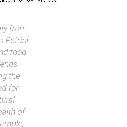
ily from
 Petrini
and food
fends
ng the
ed for
tural
ealth of
xample,