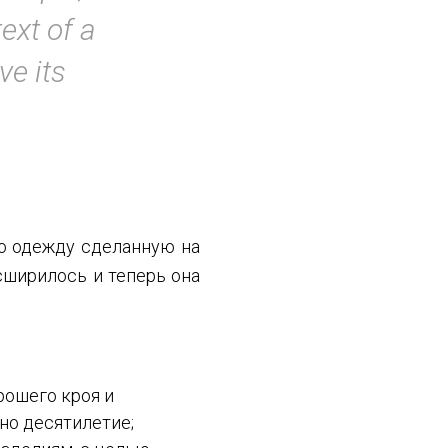
ext of a
e its
ко одежду сделанную на
сширилось и теперь она
рошего кроя и
но десятилетие;