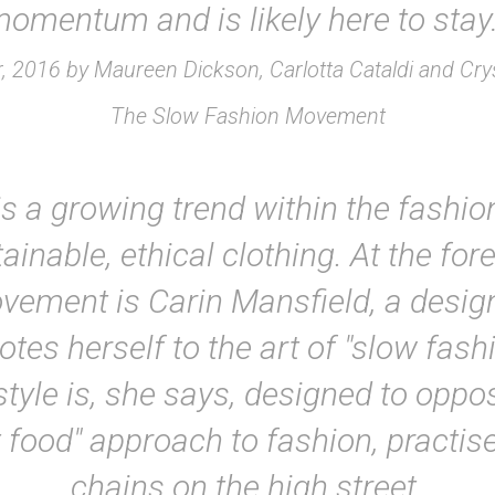
omentum and is likely here to sta
, 2016 by Maureen Dickson, Carlotta Cataldi and Crys
The Slow Fashion Movement
is a growing trend within the fashio
ainable, ethical clothing. At the for
vement is Carin Mansfield, a desi
otes herself to the art of "slow fashi
style is, she says, designed to oppo
t food" approach to fashion, practis
chains on the high street.