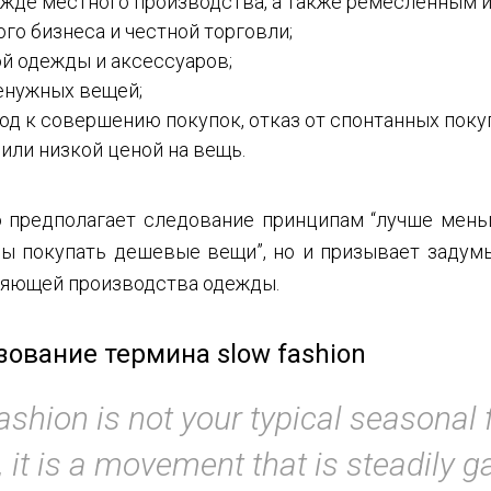
жде местного производства, а также ремесленным и
го бизнеса и честной торговли;
й одежды и аксессуаров;
енужных вещей;
д к совершению покупок, отказ от спонтанных покуп
или низкой ценой на вещь.
 предполагает следование принципам “лучше меньш
бы покупать дешевые вещи”, но и призывает задум
ляющей производства одежды.
ование термина slow fashion
shion is not your typical seasonal
, it is a movement that is steadily g