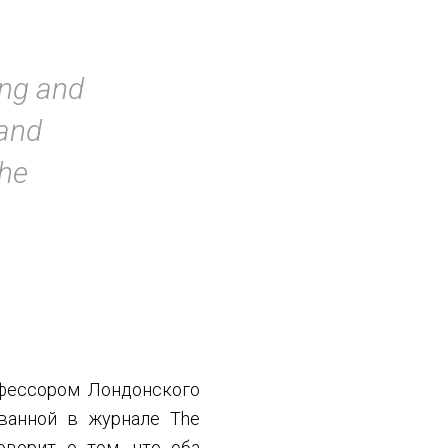
ing and
 and
the
офессором Лондонского
ованной в журнале The
оворит о том, что оба