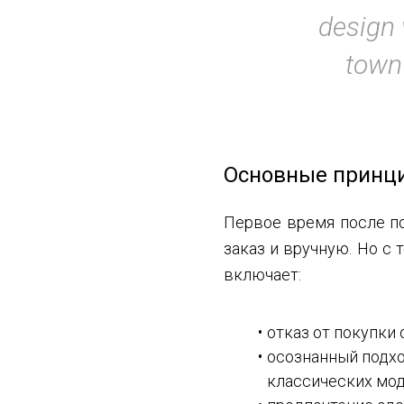
design 
town
Основные принци
Первое время после по
заказ и вручную. Но с
включает:
отказ от покупки
осознанный подхо
классических мод