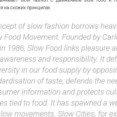
я на схожих принципах.
cept of slow fashion borrows heav
w Food Movement. Founded by Carlo
y in 1986, Slow Food links pleasure 
 awareness and responsibility. It de
versity in our food supply by opposi
ardisation of taste, defends the ne
umer information and protects cul
ies tied to food. It has spawned a w
slow movements. Slow Cities, for e