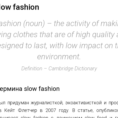
low fashion
ashion (noun) – the activity of mak
ing clothes that are of high quality
signed to last, with low impact on 
environment.
Definition – Cambridge Dictionary
ермина slow fashion
л придуман журналисткой, экоактивисткой и пр
в Кейт Флетчер в 2007 году. В статье, опублик
равнивает slow fashion c движением slow food и г