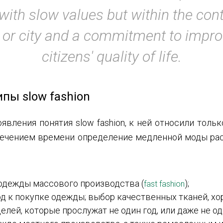
with slow values but within the cont
 or city and a commitment to improv
citizens' quality of life.
пы slow fashion
явления понятия slow fashion, к ней относили толь
 течением времени определение медленной моды ра
 одежды массового производства (
);
fast fashion
д к покупке одежды; выбор качественных тканей, хо
елей, которые прослужат не один год, или даже не од