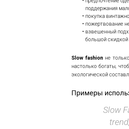
предпочтение оде
поддержания мало
покупка винтажно
пожертвование н
взвешенный подхо
большой скидкой 
Slow fashion
не только
настолько богаты, что
экологической состав
Примеры использ
Slow Fa
trend