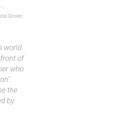
y…
tal Grover,
n world
efront of
gner who
on".
se the
ed by