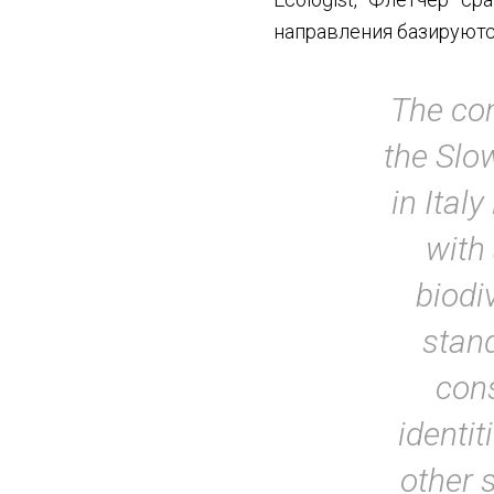
направления базируютс
The con
the Slo
in Ital
with
biodi
stand
cons
identit
other 