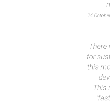
m
24 October
There 
for sust
this mo
dev
This 
"fas