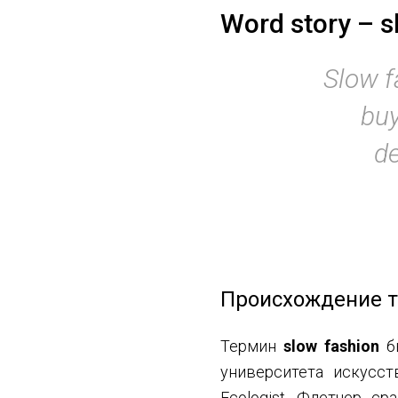
Word story – s
Slow f
buy
de
Происхождение т
Термин
slow fashion
бы
университета искусст
Ecologist, Флетчер с