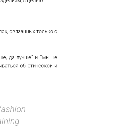
зделиям, с целью
ок, связанных только с
е, да лучше” и ““мы не
ываться об этической и
 fashion
aining