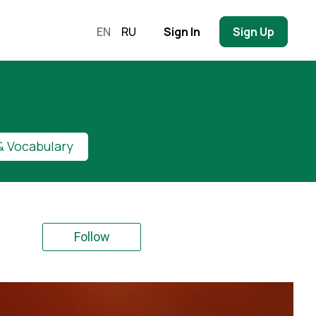
EN
RU
Sign In
Sign Up
 Vocabulary
Follow