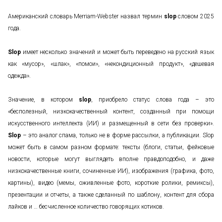
Американский словарь Merriam-Webster назвал термин
slop
словом 2025
года.
Slop
имеет несколько значений и может быть переведено на русский язык
как «мусор», «шлак», «помои», «некондиционный продукт», «дешевая
одежда».
Значение, в котором
slop
, приобрело статус слова года – это
«бесполезный, низкокачественный контент, созданный при помощи
искусственного интеллекта (ИИ) и размещенный в сети без проверки».
Slop
– это аналог спама, только не в форме рассылки, а публикации. Slop
может быть в самом разном формате: тексты (блоги, статьи, фейковые
новости, которые могут выглядеть вполне правдоподобно, и даже
низкокачественные книги, сочиненные ИИ), изображения (графика, фото,
картины), видео (мемы, оживленные фото, короткие ролики, ремиксы),
презентации и отчеты, а также сделанный по шаблону, контент для сбора
лайков и … бесчисленное количество говорящих котиков.