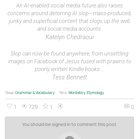
An AI-enabled social media future also raises
concerns around deterring AI slop—mass-produced,
junky and superficial content that clogs up the web
and social media accounts.
Katelyn Chedraoui
Slop can now be found anywhere, from unsettling
images on Facebook of Jesus fused with prawns to
poorly written Kindle books …
Tess Bennett
Тема:
Grammar & Vocabulary
Теги:
Wordstory
,
Etymology
1
729
1
0
You should be signed in to comment this post.