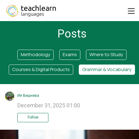
Posts
Methodology
Exams
Where to Study
Courses & Digital Products
Grammar & Vocabulary
Ия Вишнева
December 31, 2025 01:00
Follow