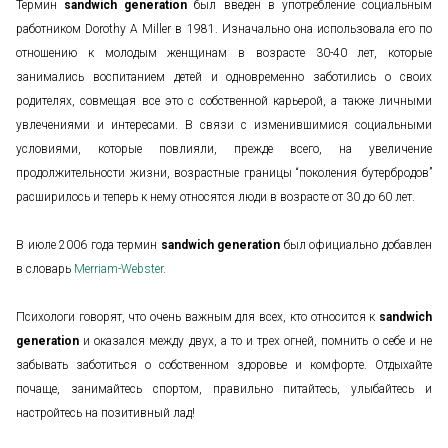
Термин
sandwich generation
был введен в употребление социальным
работником Dorothy A Miller в 1981. Изначально она использовала его по
отношению к молодым женщинам в возрасте 30-40 лет, которые
занимались воспитанием детей и одновременно заботились о своих
родителях, совмещая все это с собственной карьерой, а также личными
увлечениями и интересами. В связи с изменившимися социальными
условиями, которые повлияли, прежде всего, на увеличение
продолжительности жизни, возрастные границы “поколения бутербродов”
расширилось и теперь к нему относятся люди в возрасте от 30 до 60 лет.
В июле 2006 года термин
sandwich generation
был официально добавлен
в словарь
Merriam-Webster
.
Психологи говорят, что очень важным для всех, кто относится к
sandwich
generation
и оказался между двух, а то и трех огней, помнить о себе и не
забывать заботиться о собственном здоровье и комфорте. Отдыхайте
почаще, занимайтесь спортом, правильно питайтесь, улыбайтесь и
настройтесь на позитивный лад!