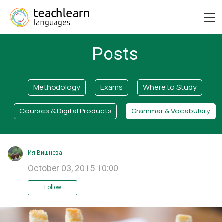
Posts
Methodology
Exams
Where to Study
Courses & Digital Products
Grammar & Vocabulary
Ия Вишнева
October 03, 2015 10:00
Follow