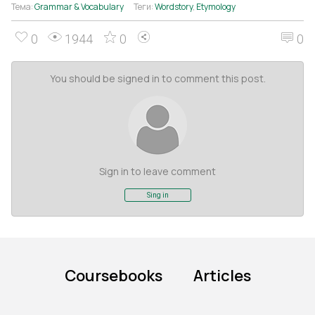
Тема:
Grammar & Vocabulary
Теги:
Wordstory
,
Etymology
0
1944
0
0
You should be signed in to comment this post.
Sign in to leave comment
Sing in
Coursebooks
Articles