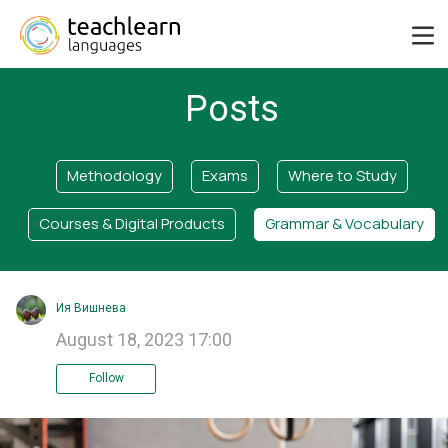
Posts
Methodology
Exams
Where to Study
Courses & Digital Products
Grammar & Vocabulary
Ия Вишнева
August 18, 2023 17:00
Follow