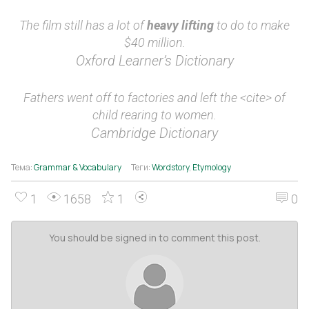
The film still has a lot of
heavy lifting
to do to make
$40 million.
Oxford Learner’s Dictionary
Fathers went off to factories and left the <cite> of
child rearing to women.
Cambridge Dictionary
Тема:
Grammar & Vocabulary
Теги:
Wordstory
,
Etymology
1
1658
1
0
You should be signed in to comment this post.