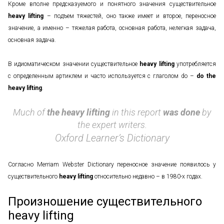
Кроме вполне предсказуемого и понятного значения существительное
heavy lifting
– подъем тяжестей, оно также имеет и второе, переносное
значение, а именно – тяжелая работа, основная работа, нелегкая задача,
основная задача.
В идиоматическом значении существительное
heavy lifting
употребляется
с определенным артиклем и часто используется с глаголом do –
do the
heavy
lifting
.
Much of
the heavy lifting
in this report
was done
by
the expert writers.
Oxford Learner’s Dictionary
Согласно Merriam Webster Dictionary переносное значение появилось у
существительного
heavy lifting
относительно недавно – в 1980-х годах.
Произношение существительного
heavy lifting