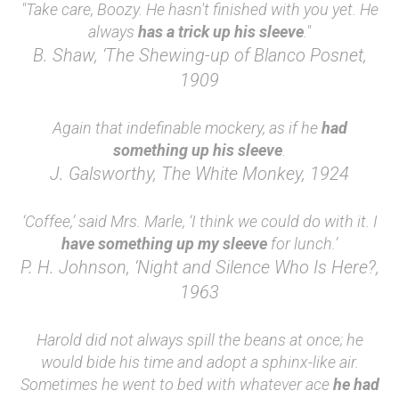
"Take care, Boozy. He hasn't finished with you yet. He
always
has a trick up his sleeve
."
B. Shaw, ‘The Shewing-up of Blanco Posnet,
1909
Again that indefinable mockery, as if he
had
something up his sleeve
.
J. Galsworthy, The White Monkey, 1924
‘Coffee,’ said Mrs. Marle, ‘I think we could do with it. I
have something up my sleeve
for lunch.’
P. H. Johnson, ‘Night and Silence Who Is Here?,
1963
Harold did not always spill the beans at once; he
would bide his time and adopt a sphinx-like air.
Sometimes he went to bed with whatever ace
he had