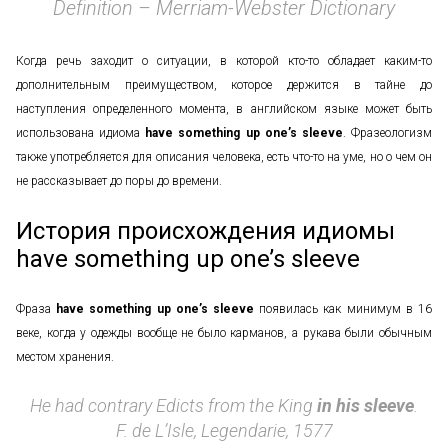
Definition – Merriam-Webster Dictionary
Когда речь заходит о ситуации, в которой кто-то обладает каким-то
дополнительным преимуществом, которое держится в тайне до
наступления определенного момента, в английском языке может быть
использована идиома
have something up one’s sleeve
. Фразеологизм
также употребляется для описания человека, есть что-то на уме, но о чем он
не рассказывает до поры до времени.
История происхождения идиомы
have something up one’s sleeve
Фраза
have something up one’s sleeve
появилась как минимум в 16
веке, когда у одежды вообще не было карманов, а рукава были обычным
местом хранения.
He had contrary Edicts from the King
in his sleeve
.
F. de L’Isle, Legendarie, 1577