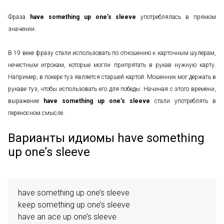
Фраза
have something up one’s sleeve
употреблялась в прямом
значении.
В 19 веке фразу стали использовать по отношению к карточным шулерам,
нечестным игрокам, которые могли припрятать в рукав нужную карту.
Например, в покере туз является старшей картой. Мошенник мог держать в
рукаве туз, чтобы использовать его для победы. Начиная с этого времени,
выражение
have something up one’s sleeve
стали употреблять в
переносном смысле.
Варианты идиомы have something
up one’s sleeve
have something up one’s sleeve

keep something up one’s sleeve

have an ace up one’s sleeve 