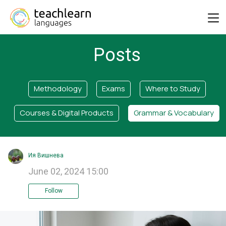
Posts
Methodology
Exams
Where to Study
Courses & Digital Products
Grammar & Vocabulary
Ия Вишнева
June 02, 2024 15:00
Follow