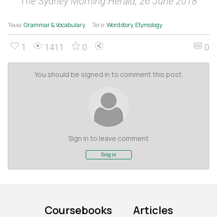
The Sydney Morning Herald, 26 June 2018
Тема:
Grammar & Vocabulary
Теги:
Wordstory
,
Etymology
1
1411
0
0
You should be signed in to comment this post.
Sign in to leave comment
Sing in
Coursebooks
Articles