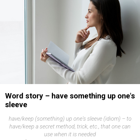
Word story – have something up one's
sleeve
have/keep (something) up one's sleeve (idiom) – to
have/keep a secret method, trick, etc., that one can
use when it is needed