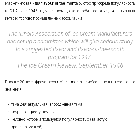
Маркетинговая идея
flavour of the month
быстро приобрела популярность
в США и к 1946 году зарекомендовала себя настолько, что вызвала
интерес торгово-промышленных ассоциаций.
The Illinois Association of Ice Cream Manufacturers
has set up a committee which will give serious study
to a suggested flavor and flavor-of-the-month
program for 1947.
The Ice Cream Review, September 1946
В конце 20 века фраза flavour of the month приобрела новые переносные
значения:
тема дня; актуальная, злободневная тема
мода, поветрие, увлечение
человек, который пользуется популярностью (зачастую
кратковременной)