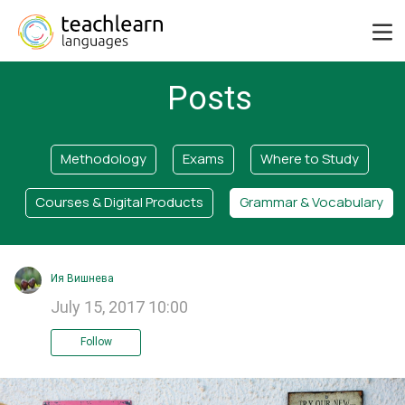
Posts
Methodology
Exams
Where to Study
Courses & Digital Products
Grammar & Vocabulary
Ия Вишнева
July 15, 2017 10:00
Follow