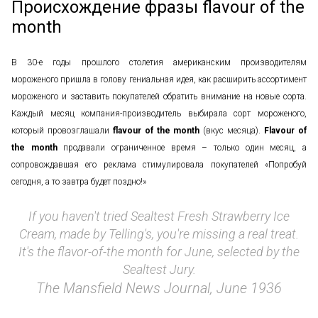
Происхождение фразы flavour of the
month
В 30-е годы прошлого столетия американским производителям
мороженого пришла в голову гениальная идея, как расширить ассортимент
мороженого и заставить покупателей обратить внимание на новые сорта.
Каждый месяц компания-производитель выбирала сорт мороженого,
который провозглашали
flavour of the month
(вкус месяца).
Flavour of
the
month
продавали ограниченное время – только один месяц, а
сопровождавшая его реклама стимулировала покупателей «Попробуй
сегодня, а то завтра будет поздно!»
If you haven't tried Sealtest Fresh Strawberry Ice
Cream, made by Telling's, you're missing a real treat.
It's the flavor-of-the month for June, selected by the
Sealtest Jury.
The Mansfield News Journal, June 1936