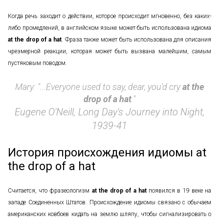
Когда речь заходит о действии, которое происходит мгновенно, без каких-
либо промедлений, в английском языке может быть использована идиома
at the drop of a hat
. Фраза также может быть использована для описания
чрезмерной реакции, которая может быть вызвана малейшим, самым
пустяковым поводом.
Mary: "...Everyone used to say, dear, you'd cry
at the
drop of a hat
."
Eugene O'Neill, Long Day's Journey into Night,
1939-41
История происхождения идиомы at
the drop of a hat
Считается, что фразеологизм
at the drop of a hat
появился в 19 веке на
западе Соединенных Штатов. Происхождение идиомы связано с обычаем
американских ковбоев кидать на землю шляпу, чтобы сигнализировать о