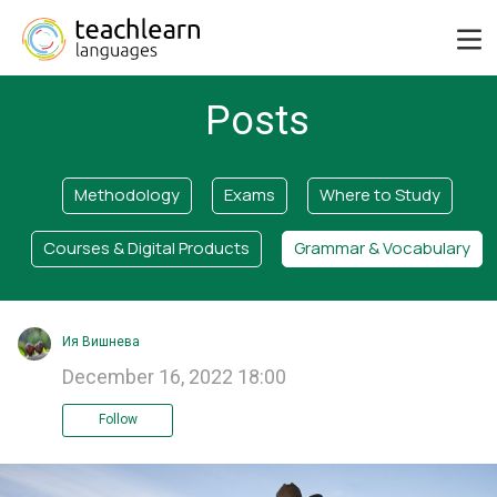
Posts
Methodology
Exams
Where to Study
Courses & Digital Products
Grammar & Vocabulary
Ия Вишнева
December 16, 2022 18:00
Follow