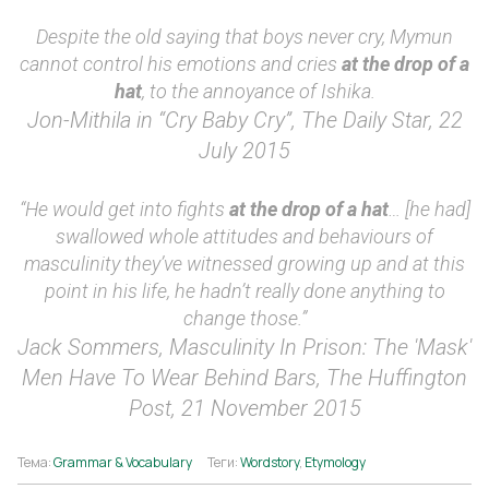
Despite the old saying that boys never cry, Mymun
cannot control his emotions and cries
at the drop of a
hat
, to the annoyance of Ishika.
Jon-Mithila in “Cry Baby Cry”, The Daily Star, 22
July 2015
“He would get into fights
at the drop of a hat
… [he had]
swallowed whole attitudes and behaviours of
masculinity they’ve witnessed growing up and at this
point in his life, he hadn’t really done anything to
change those.”
Jack Sommers, Masculinity In Prison: The 'Mask'
Men Have To Wear Behind Bars, The Huffington
Post, 21 November 2015
Тема:
Grammar & Vocabulary
Теги:
Wordstory
,
Etymology