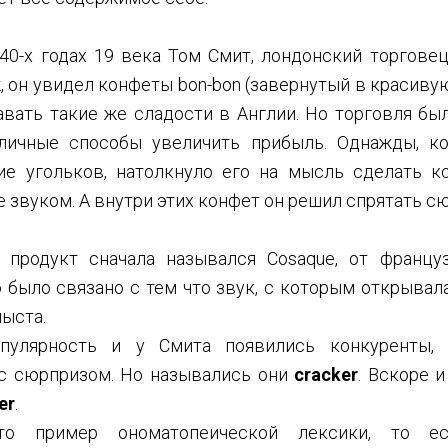
40-х годах 19 века Том Смит, лондонский торговец
, он увидел конфеты bon-bon (завернутый в красиву
авать такие же сладости в Англии. Но торговля бы
личные способы увеличить прибыль. Однажды, ко
ие угольков, натолкнуло его на мысль сделать к
 звуком. А внутри этих конфет он решил спрятать с
 продукт сначала назывался Cosaque, от французс
 было связано с тем что звук, с которым открывал
лыста.
пулярность и у Смита появились конкуренты,
с сюрпризом. Но назывались они
cracker
. Вскоре 
er
.
 пример ономатопеической лексики, то 