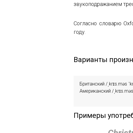
звукоподражанием трес
Согласно словарю Oxfor
году.
Варианты произ
Британский /ˌkrɪs.məs ˈkr
Американский /ˌkrɪs.məs 
Примеры употреб
Chris