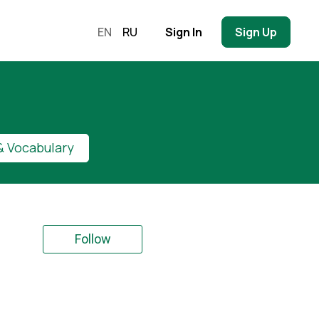
EN
RU
Sign In
Sign Up
 Vocabulary
Follow