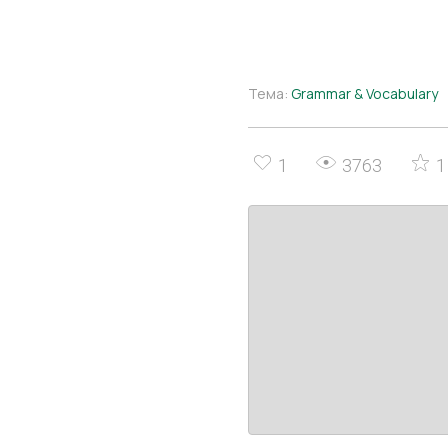
Тема:
Grammar & Vocabulary
1
3763
1