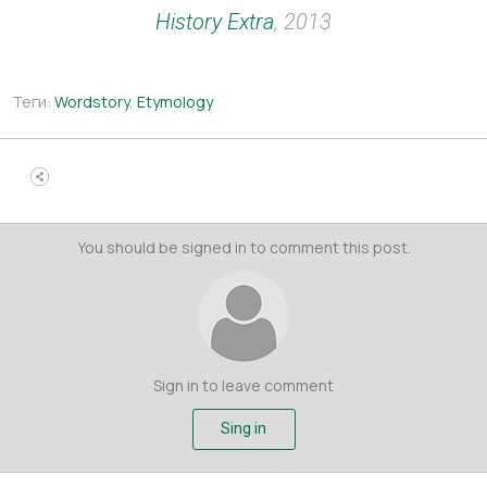
History Extra
, 2013
Теги:
Wordstory
,
Etymology
You should be signed in to comment this post.
Sign in to leave comment
Sing in