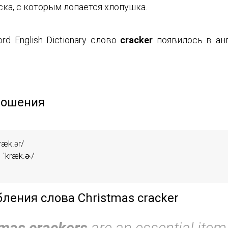
ка, с которым лопается хлопушка.
d English Dictionary слово
cracker
появилось в ан
ношения
æk.ər/

ˈkræk.ɚ/

ления слова Christmas cracker
tmas crackers
are an essential item