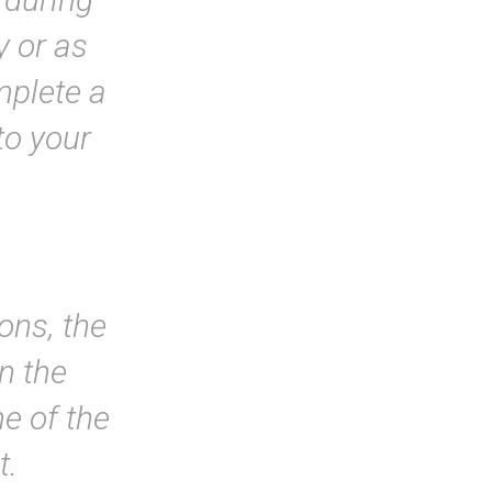
y or as
mplete a
 to your
ons, the
in the
e of the
t.