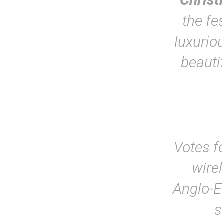
the fe
luxurio
beautif
Votes f
wirel
Anglo-E
s