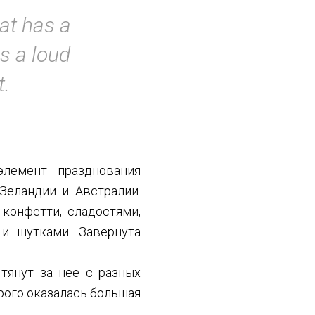
at has a
s a loud
t.
лемент празднования
Зеландии и Австралии.
конфетти, сладостями,
и шутками. Завернута
 тянут за нее с разных
орого оказалась большая