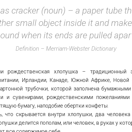
as cracker (noun) – a paper tube th
other small object inside it and make
ound when its ends are pulled apar
Definition – Merriam-Webster Dictionary
ли рождественская хлопушка – традиционный э
итании, Ирландии, Канаде, Южной Африке, Новой 
артонной трубочки, которой заполнена бумажными 
и и сувенирами, рождественскими пожеланиями 
стящую бумагу, наподобие обертки конфеты.
ь, что скрывается внутри хлопушки, два человека
пушки делится пополам, или человек, в руках у кот
ет все содержимое себе.