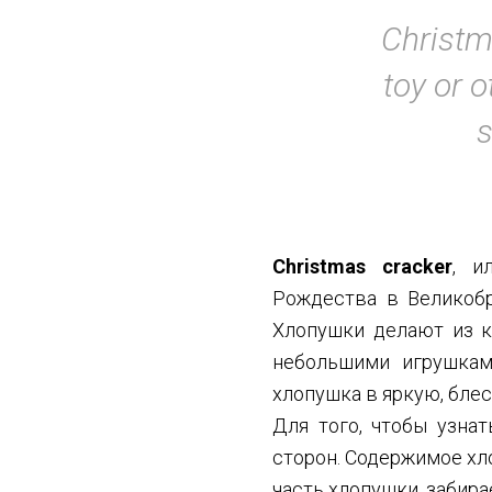
Christm
toy or 
s
Christmas cracker
, и
Рождества в Великобр
Хлопушки делают из к
небольшими игрушкам
хлопушка в яркую, бле
Для того, чтобы узнат
сторон. Содержимое хло
часть хлопушки, забира