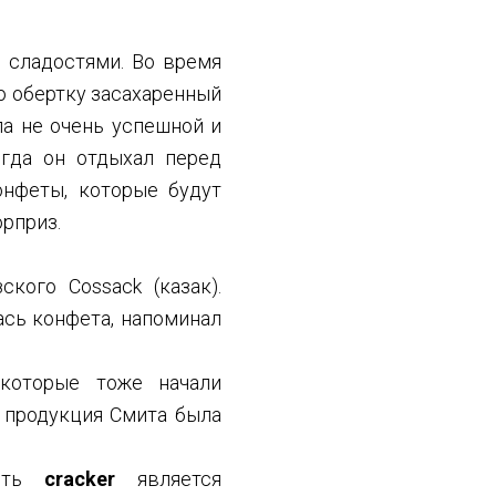
 сладостями. Во время
ю обертку засахаренный
ла не очень успешной и
гда он отдыхал перед
онфеты, которые будут
юрприз.
кого Cossack (казак).
ась конфета, напоминал
 которые тоже начали
и продукция Смита была
есть
cracker
является