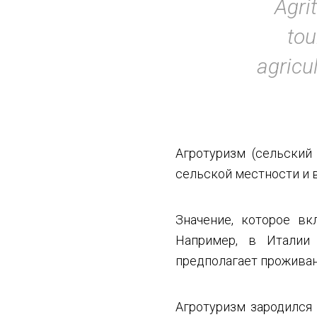
Agri
tou
agricul
Агротуризм (сельский
сельской местности и 
Значение, которое вк
Например, в Италии 
предполагает проживан
Агротуризм зародился 