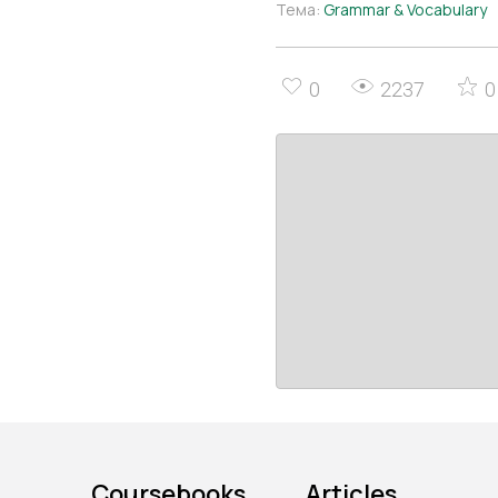
Тема:
Grammar & Vocabulary
0
2237
0
Coursebooks
Articles