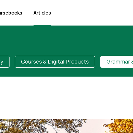
rsebooks
Articles
dy
Courses & Digital Products
Grammar &
0