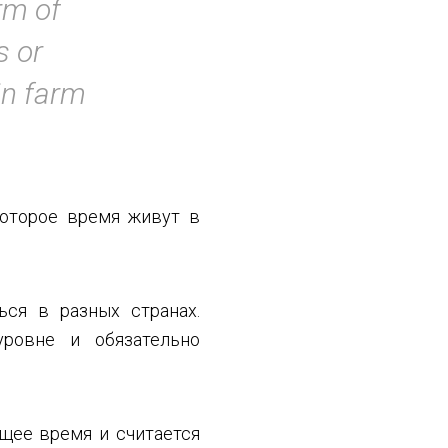
rm of
s or
 in farm
которое время живут в
ься в разных странах.
уровне и обязательно
ящее время и считается