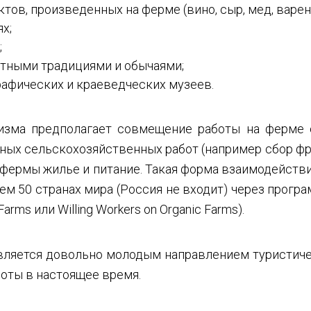
тов, произведенных на ферме (вино, сыр, мед, варен
х;
;
тными традициями и обычаями;
афических и краеведческих музеев.
изма предполагает совмещение работы на ферме 
ых сельскохозяйственных работ (например сбор фр
 фермы жилье и питание. Такая форма взаимодейств
чем 50 странах мира (Россия не входит) через прогр
Farms или Willing Workers on Organic Farms).
вляется довольно молодым направлением туристиче
роты в настоящее время.