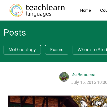
Home
Cou
Posts
Methodology
Exams
Where to Stu
Ия Вишнева
July 16, 2016 10:0