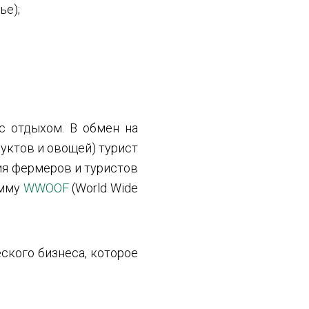
ье);
с отдыхом. В обмен на
уктов и овощей) турист
ия фермеров и туристов
амму
WWOOF
(World Wide
ского бизнеса, которое