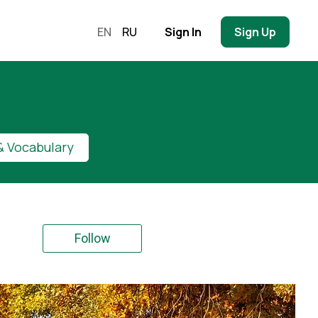
EN
RU
Sign In
Sign Up
 Vocabulary
Follow