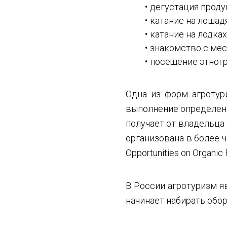
дегустация продук
катание на лошадя
катание на лодках
знакомство с мес
посещение этногр
Одна из форм агротур
выполнение определенн
получает от владельца
организована в более 
Opportunities on Organic 
В России агротуризм я
начинает набирать обо