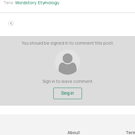
Теги:
Wordstory
,
Etymology
You should be signed in to comment this post.
Sign in to leave comment
Sing in
About
Term