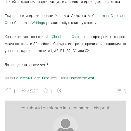
наклейки, словарь в картинках, увлекательные задания для творчества.
Подарочное издание повести Чарльза Диккенса
A Christmas Carol and
Other Christmas Writings
украсит любую книжную полку.
Классическую повесть
A Christmas Carol
о превращениях старого
мрачного скряги Эбинейзера Скруджа интересно прочитать независимо от
уровня владения языком: A1, A2; B1; B2; C1 или C2.
До праздника совсем чуть!
Тема:
Courses & Digital Products
Теги:
Days of the Year
1
4520
1
0
You should be signed in to comment this post.