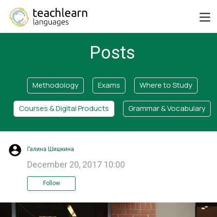
Posts
Methodology
Exams
Where to Study
Courses & Digital Products
Grammar & Vocabulary
Галина Шишкина
December 20, 2017 10:00
Follow