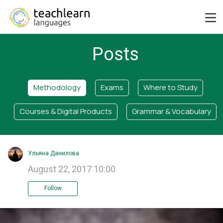
Posts
Methodology
Exams
Where to Study
Courses & Digital Products
Grammar & Vocabulary
Ульяна Данилова
August 22, 2017 10:00
Follow