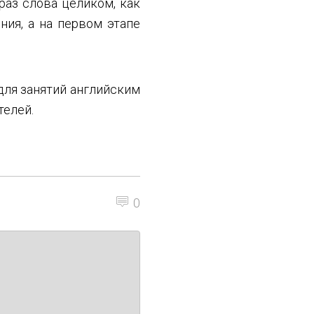
раз слова целиком, как
ния, а на первом этапе
для занятий английским
телей.
0