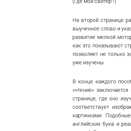
(Где мой свитер?)
На второй странице ра
выученное слово и ука
развитие мелкой мотор
как это показывают ст
позволяет не только з
уже изучены.
В конце каждого пособ
«чтение» заключается
странице, где оно изу
соответствует изобра
картинками. Подобны
английских букв и реа