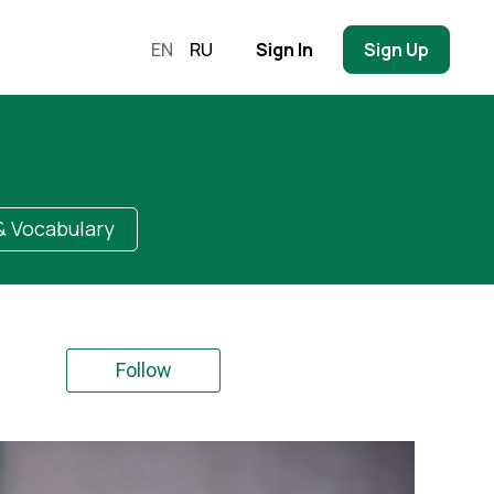
EN
RU
Sign In
Sign Up
 Vocabulary
Follow