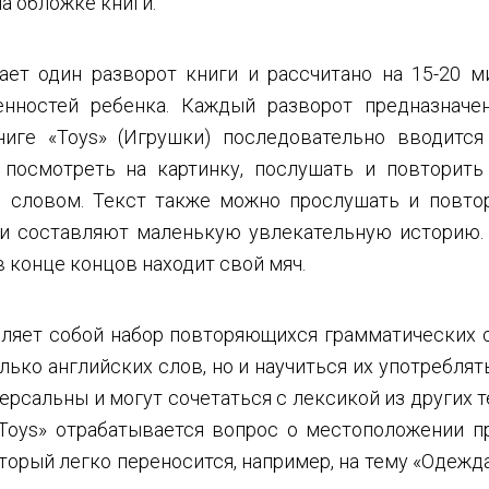
а обложке книги.
ает один разворот книги и рассчитано на 15-20 м
нностей ребенка. Каждый разворот предназначе
ниге «Toys» (Игрушки) последовательно вводится
 посмотреть на картинку, послушать и повторить
м словом. Текст также можно прослушать и повтор
и составляют маленькую увлекательную историю. Т
в конце концов находит свой мяч.
ляет собой набор повторяющихся грамматических с
лько английских слов, но и научиться их употребля
ерсальны и могут сочетаться с лексикой из других т
«Toys» отрабатывается вопрос о местоположении пр
который легко переносится, например, на тему «Одежда