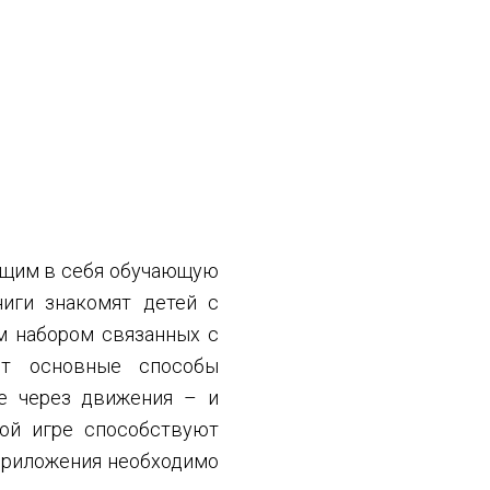
ющим в себя обучающую
ниги знакомят детей с
м набором связанных с
ют основные способы
ие через движения – и
ной игре способствуют
приложения необходимо