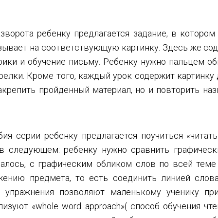
зворота ребенку предлагается задание, в котором
зывает на соответствующую картинку. Здесь же со
ики и обучение письму. Ребенку нужно пальцем об
релки. Кроме того, каждый урок содержит картинку 
акрепить пройденный материал, но и повторить наз
ия серии ребенку предлагается поучиться «читать
 в следующем: ребенку нужно сравнить графическ
чалось, с графическим обликом слов по всей теме
жению предмета, то есть соединить линией сло
е упражнения позволяют маленькому ученику пр
лизуют «whole word approach»( способ обучения чт