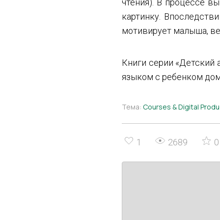
чтения). В процессе в
картинку. Впоследстви
мотивирует малыша, вед
Книги серии «Детский 
языком с ребенком дом
Тема:
Courses & Digital Prod
1
2689
0