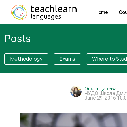
Home
Cou
Posts
Methodology
Exams
Where to Stu
Ольга Царева
ЧУДО Школа Дмит
June 29, 2016 10: