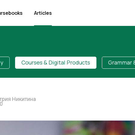
rsebooks
Articles
dy
Courses & Digital Products
Grammar &
рия Никитина
00