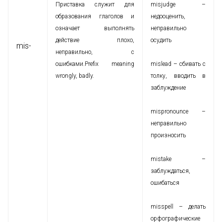
Приставка служит для
misjudge –
образования глаголов и
недооценить,
означает выполнять
неправильно
действие плохо,
осудить
mis-
неправильно, с
ошибками.Prefix meaning
mislead – сбивать с
wrongly, badly.
толку, вводить в
заблуждение
mispronounce –
неправильно
произносить
mistake –
заблуждаться,
ошибаться
misspell – делать
орфографические