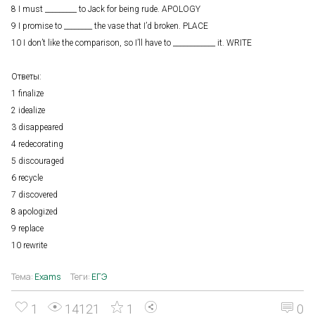
8 I must _________ to Jack for being rude. APOLOGY
9 I promise to ________ the vase that I’d broken. PLACE
10 I don’t like the comparison, so I’ll have to ____________ it. WRITE
Ответы:
1 finalize
2 idealize
3 disappeared
4 redecorating
5 discouraged
6 recycle
7 discovered
8 apologized
9 replace
10 rewrite
Тема:
Exams
Теги:
ЕГЭ
1
14121
1
0