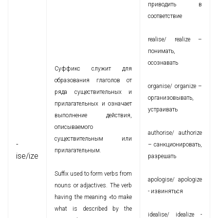
приводить в
соответствие
realise/ realize –
понимать,
осознавать
Суффикс служит для
образования глаголов от
organise/ organize –
ряда существительных и
организовывать,
прилагательных и означает
устраивать
выполнение действия,
описываемого
authorise/ authorize
существительным или
-
– санкционировать,
прилагательным.
ise/ize
разрешать
Suffix used to form verbs from
apologise/ apologize
nouns or adjactives. The verb
- извиняться
having the meaning «to make
what is described by the
idealise/ idealize -