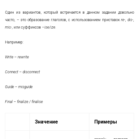
Один из вариантов, который встречается в данном задании довольно
часто, – это образование глаголов, с использованием приставок
re-
,
dis-
,
mis-
, или суффиксов
–ise/ize
.
Например:
Write
–
rewrite
Connect
–
disconnect
Guide
–
misguide
Final
–
finalize / finalise
Значение
Примеры