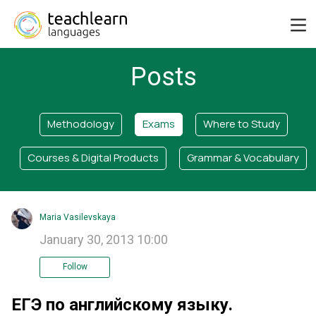
Posts
Methodology
Exams
Where to Study
Courses & Digital Products
Grammar & Vocabulary
Maria Vasilevskaya
January 30, 2013 10:00
Follow
ЕГЭ по английскому языку.