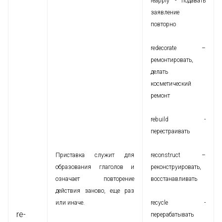
reapply - подавать
заявление
повторно
redecorate –
ремонтировать,
делать
косметический
ремонт
rebuild -
перестраивать
Приставка служит для
reconstruct –
образования глаголов и
реконструировать,
означает повторение
восстанавливать
действия заново, еще раз
или иначе.
recycle -
re-
перерабатывать