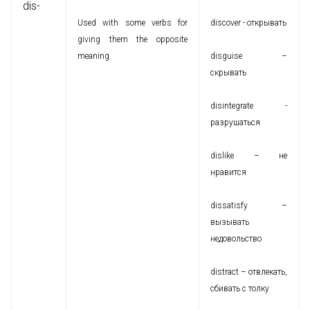
dis-
Used with some verbs for
discover - открывать
giving them the opposite
meaning.
disguise –
скрывать
disintegrate -
разрушаться
dislike – не
нравится
dissatisfy –
вызывать
недовольство
distract – отвлекать,
сбивать с толку