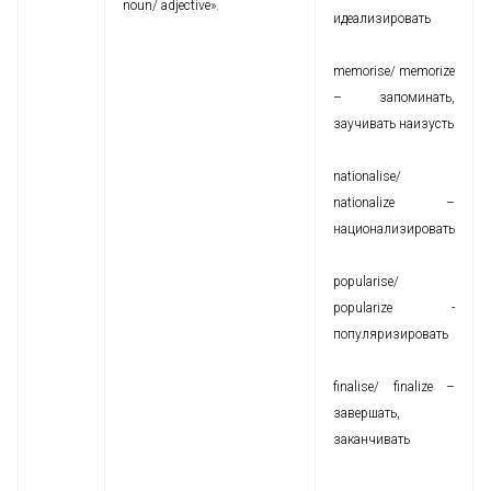
noun/ adjective».
идеализировать
memorise/ memorize
– запоминать,
заучивать наизусть
nationalise/
nationalize –
национализировать
popularise/
popularize -
популяризировать
finalise/ finalize –
завершать,
заканчивать