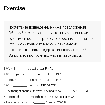
Exercise
Прочитайте приведённые ниже предложения. 
Образуйте от слов, напечатанных заглавными 
буквами в конце строк, однокоренные слова так, 
чтобы они грамматически и лексически 
соответствовали содержанию предложений. 
Заполните пропуски полученными словами.
1 We will ________ the details later. FINAL
2 Why do people _________ their childhood. IDEAL
3 The sun __________ behind the clouds. APPEAR
4 We’re ____________ the house. DECORATE
5 The thought about all the work she had to do _________ her. COURAGE
6 The British ________ more than half their waste paper. CYCLE
7 Everybody knows who _________ America. COVER