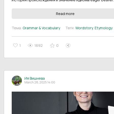
Read more
Тема:
Grammar & Vocabulary
Теги:
Wordstory
,
Etymology
1
1692
0
Ия Вишнева
March 28, 2025 14:00