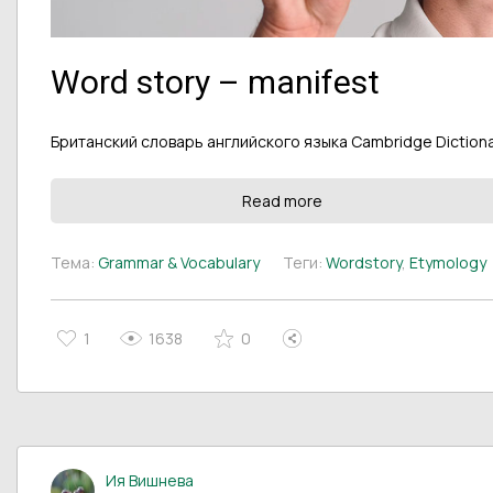
Word story – manifest
Британский словарь английского языка Cambridge Dictiona
Read more
Тема:
Grammar & Vocabulary
Теги:
Wordstory
,
Etymology
1
1638
0
Ия Вишнева