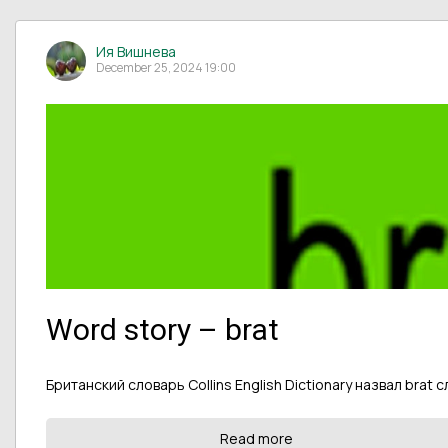
Ия Вишнева
December 25, 2024 19:00
Word story – brat
Британский словарь Collins English Dictionary назвал brat
Read more