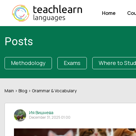
Home
Cou
Posts
Methodology
Exams
Where to Stu
Main
>
Blog
> Grammar & Vocabulary
Ия Вишнева
December 31, 2025 01:00