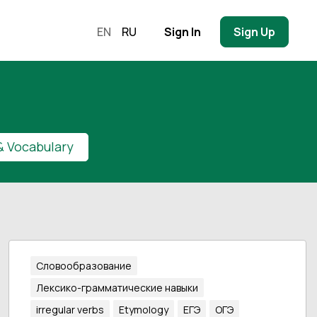
EN
RU
Sign In
Sign Up
 Vocabulary
Словообразование
Лексико-грамматические навыки
irregular verbs
Etymology
ЕГЭ
ОГЭ