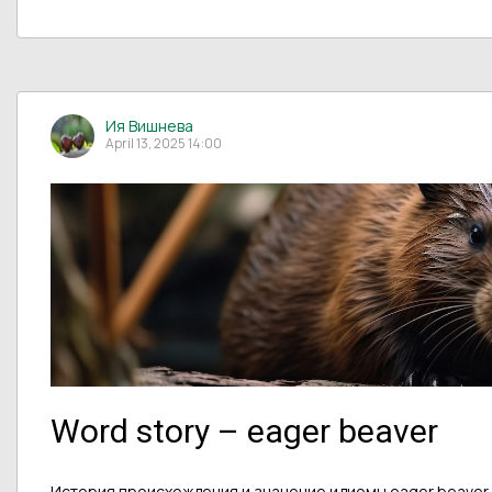
Ия Вишнева
April 13, 2025 14:00
Word story – eager beaver
История происхождения и значение идиомы eager beaver.