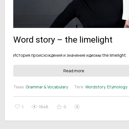
Word story – the limelight
История происхождения и значение идиомы the limelight.
Read more
Тема:
Grammar & Vocabulary
Теги:
Wordstory
,
Etymology
1
1646
0