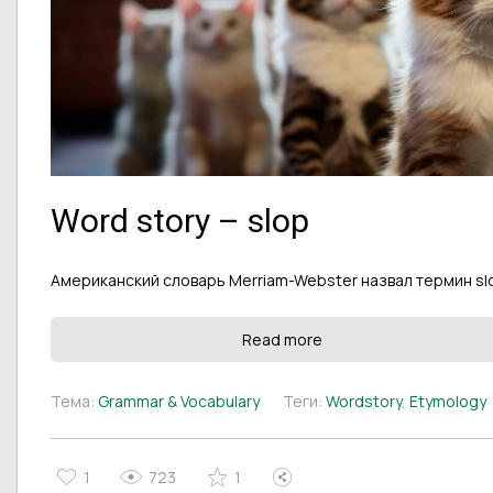
Word story – slop
Американский словарь Merriam-Webster назвал термин sl
Read more
Тема:
Grammar & Vocabulary
Теги:
Wordstory
,
Etymology
1
723
1