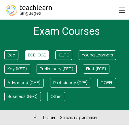
Exam Courses
Все
EGE, OGE
IELTS
Young Learners
Key (KET)
Preliminary (PET)
First (FCE)
Advanced (CAE)
Proficiency (CPE)
TOEFL
Business (BEC)
Other
Цены
Характеристики